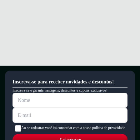
Conforto e segurança para caminhar e correr com leveza e estabilidade.
Garantia
Este produto possui uma garantia contra defeitos de fabricação válida por
um período de 90 dias.
Inscreva-se para receber novidades e descontos!
Inscreva-se e garanta vantagens, descontos e cupons exclusivos!
Ao se cadastrar você irá concordar com a nossa política de privacidade
Cadastrar-se