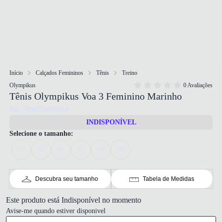
Início
Calçados Femininos
Tênis
Treino
Olympikus
0 Avaliações
Tênis Olympikus Voa 3 Feminino Marinho
Ref: 7894756095914
INDISPONÍVEL
Selecione o tamanho:
34
35
36
37
38
39
Descubra seu tamanho
Tabela de Medidas
Este produto está Indisponível no momento
Avise-me quando estiver disponivel