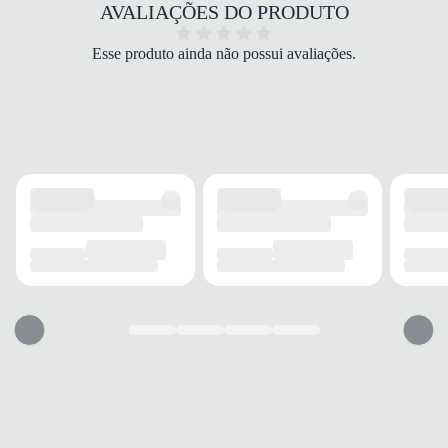
Mesh
AVALIAÇÕES DO PRODUTO
COR
Marinho
Esse produto ainda não possui avaliações.
DROP
4,5 cm
FECHAMENTO
Cadarço
SOLADO
MATERIAL
EVA
ADERÊNCIA
Alta
AMORTECIMENTO
Eleva+
FORRO
MATERIAL
Poliéster
ACOLCHOAMENTO
Espuma