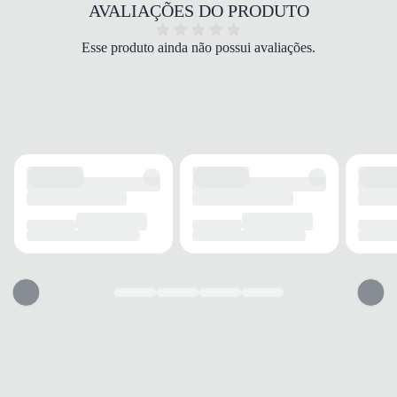
Têxtil
AVALIAÇÕES DO PRODUTO
COR
Marinho
Esse produto ainda não possui avaliações.
PALMILHA
Anatômica
FECHAMENTO
Cadarço
SOLADO
MATERIAL
EVA
ADERÊNCIA
Alta
AMORTECIMENTO
Eleva+
FORRO
MATERIAL
Poliéster
ACOLCHOAMENTO
Espuma