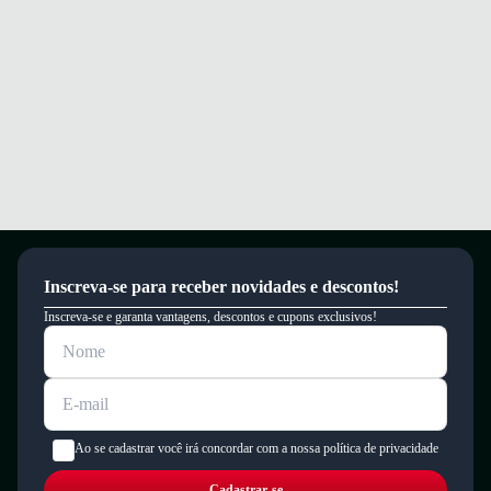
resistente.
Garantia
Este produto possui uma garantia contra defeitos de fabricação válida por
um período de 90 dias.
Inscreva-se para receber novidades e descontos!
Inscreva-se e garanta vantagens, descontos e cupons exclusivos!
Ao se cadastrar você irá concordar com a nossa política de privacidade
Cadastrar-se