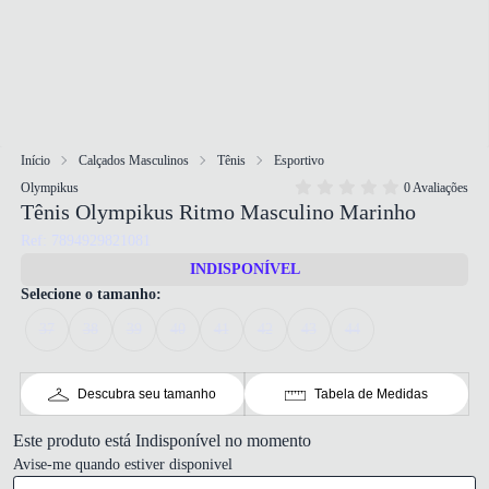
Início
Calçados Masculinos
Tênis
Esportivo
Olympikus
0 Avaliações
Tênis Olympikus Ritmo Masculino Marinho
Ref: 7894929821081
INDISPONÍVEL
Selecione o tamanho:
37
38
39
40
41
42
43
44
Descubra seu tamanho
Tabela de Medidas
Este produto está Indisponível no momento
Avise-me quando estiver disponivel