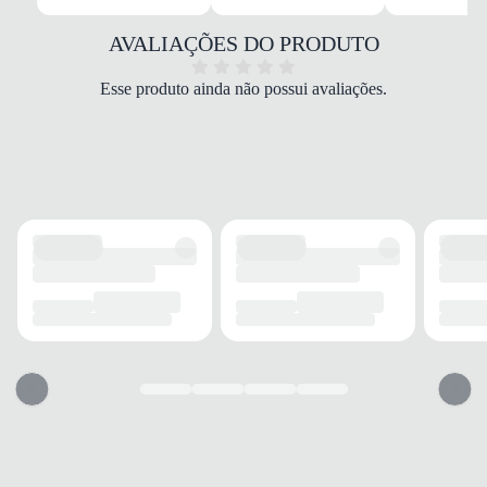
Têxtil/EVA/Borracha
COR
AVALIAÇÕES DO PRODUTO
Preto
PALMILHA
Esse produto ainda não possui avaliações.
EVA plana
FECHAMENTO
Cadarço
SOLADO
MATERIAL
Borracha
ADERÊNCIA
Alta
AMORTECIMENTO
Alto
FORRO
MATERIAL
Poliéster
ACOLCHOAMENTO