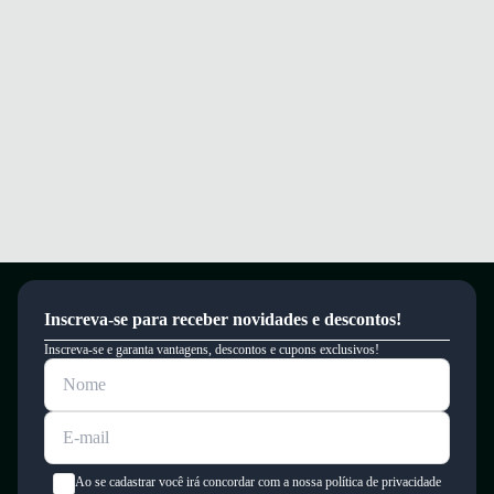
e segurança.
Sinta conforto e segurança ao caminhar com amortecimento e sola
aderente.
Garantia
Este produto possui uma garantia contra defeitos de fabricação válida por
um período de 90 dias.
Inscreva-se para receber novidades e descontos!
Inscreva-se e garanta vantagens, descontos e cupons exclusivos!
Ao se cadastrar você irá concordar com a nossa política de privacidade