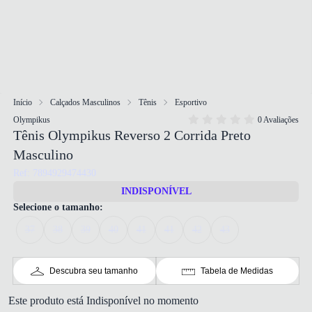
Início
Calçados Masculinos
Tênis
Esportivo
Olympikus
0 Avaliações
Tênis Olympikus Reverso 2 Corrida Preto
Masculino
Ref: 7894929474430
INDISPONÍVEL
Selecione o tamanho:
37
38
39
40
41
41
42
43
Descubra seu tamanho
Tabela de Medidas
Este produto está Indisponível no momento