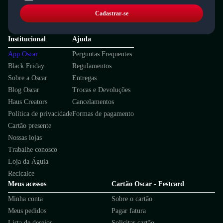
Cadastrar-se
Institucional
Ajuda
App Oscar
Perguntas Frequentes
Black Friday
Regulamentos
Sobre a Oscar
Entregas
Blog Oscar
Trocas e Devoluções
Haus Creators
Cancelamentos
Política de privacidade
Formas de pagamento
Cartão presente
Nossas lojas
Trabalhe conosco
Loja da Águia
Recicalce
Meus acessos
Cartão Oscar - Festcard
Minha conta
Sobre o cartão
Meus pedidos
Pagar fatura
Lista de desejos
Solicitar cartão