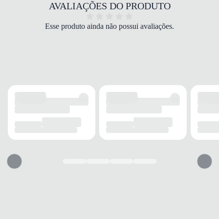
Tecido/Borracha/EVA
AVALIAÇÕES DO PRODUTO
COR
Bege
Esse produto ainda não possui avaliações.
PALMILHA
Anatômica
FECHAMENTO
Cadarço
SOLADO
MATERIAL
Borracha
ADERÊNCIA
Alta
AMORTECIMENTO
Com amortecimento
FORRO
MATERIAL
Poliéster
TECNOLOGIA
Respirável