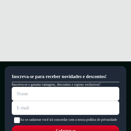
Conforto e segurança para caminhar o dia todo com leveza e estabilidade.
Garantia
Este produto possui uma garantia contra defeitos de fabricação válida por
um período de 90 dias.
Inscreva-se para receber novidades e descontos!
Inscreva-se e garanta vantagens, descontos e cupons exclusivos!
Ao se cadastrar você irá concordar com a nossa política de privacidade
Cadastrar-se