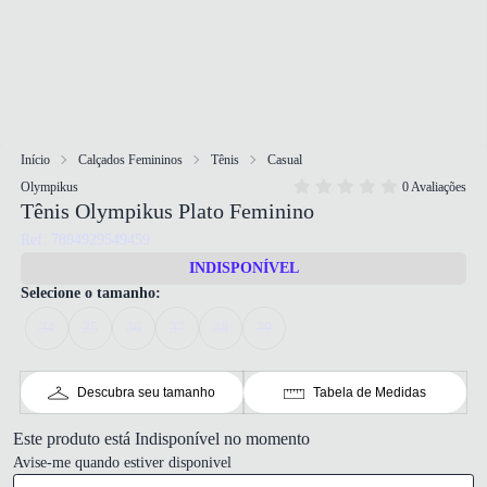
Início
Calçados Femininos
Tênis
Casual
Olympikus
0 Avaliações
Tênis Olympikus Plato Feminino
Ref: 7894929549459
INDISPONÍVEL
Selecione o tamanho:
34
35
36
37
38
39
Descubra seu tamanho
Tabela de Medidas
Este produto está Indisponível no momento
Avise-me quando estiver disponivel