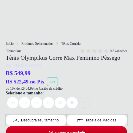
Início
Produtos Selecionados
Tênis Corrida
Olympikus
0 Avaliações
Tênis Olympikus Corre Max Feminino Pêssego
Ref: 7894929299576
R$ 549,99
R$ 522,49 no Pix
5%
ou 10x de R$ 54,99 no Cartão de crédito
Selecione o tamanho:
34
35
36
37
39
40
41
Descubra seu tamanho
Tabela de Medidas
Adicionar a sacola