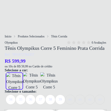
Início
Produtos Selecionados
Tênis Corrida
Olympikus
0 Avaliações
Tênis Olympikus Corre 5 Feminino Prata Corrida
Ref: 7891872784357
R$ 599,99
ou 10x de R$ 59,99 no Cartão de crédito
Selecione a cor:
Selecione o tamanho:
34
35
36
37
38
39
40
41
42
43