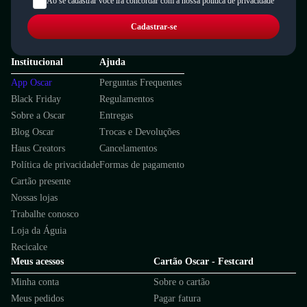
Ao se cadastrar você irá concordar com a nossa política de privacidade
Cadastrar-se
Institucional
Ajuda
App Oscar
Perguntas Frequentes
Black Friday
Regulamentos
Sobre a Oscar
Entregas
Blog Oscar
Trocas e Devoluções
Haus Creators
Cancelamentos
Política de privacidade
Formas de pagamento
Cartão presente
Nossas lojas
Trabalhe conosco
Loja da Águia
Recicalce
Meus acessos
Cartão Oscar - Festcard
Minha conta
Sobre o cartão
Meus pedidos
Pagar fatura