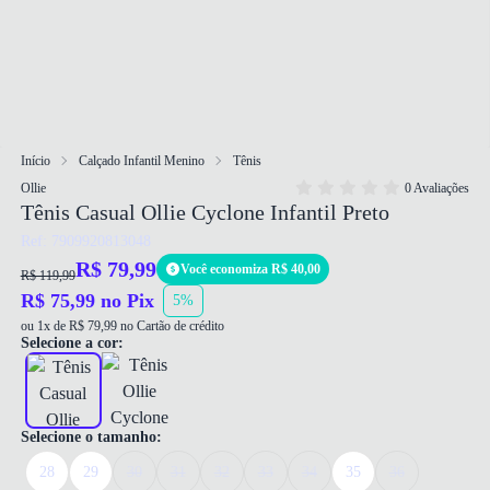
Início
Calçado Infantil Menino
Tênis
Ollie
0 Avaliações
Tênis Casual Ollie Cyclone Infantil Preto
Ref: 7909920813048
R$ 79,99
Você economiza R$ 40,00
R$ 119,99
R$ 75,99 no Pix
5%
ou 1x de R$ 79,99 no Cartão de crédito
Selecione a cor:
Selecione o tamanho:
28
29
30
31
32
33
34
35
36