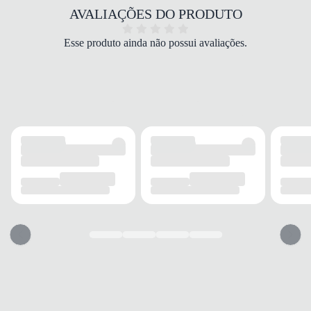
COR
AVALIAÇÕES DO PRODUTO
Preto
PALMILHA
Esse produto ainda não possui avaliações.
Espuma
FECHAMENTO
Cadarço
SOLADO
MATERIAL
Borracha
ADERÊNCIA
Alta
AMORTECIMENTO
Sim
FORRO
MATERIAL
Sintético
RESPIRABILIDADE
Boa
ACOLCHOAMENTO
Espuma