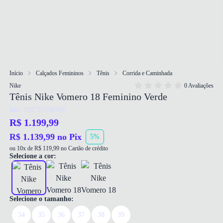
Início
Calçados Femininos
Tênis
Corrida e Caminhada
Nike
0 Avaliações
Tênis Nike Vomero 18 Feminino Verde
Ref: 198729758385
R$ 1.199,99
R$ 1.139,99 no Pix
5%
ou 10x de R$ 119,99 no Cartão de crédito
Selecione a cor:
Selecione o tamanho:
34
35
36
37
38
39