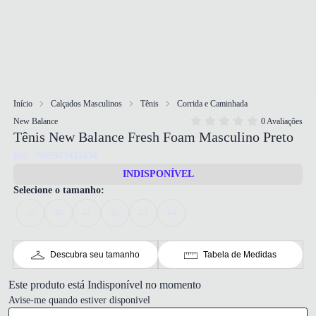
Início
Calçados Masculinos
Tênis
Corrida e Caminhada
New Balance
0 Avaliações
Tênis New Balance Fresh Foam Masculino Preto
Ref: 7909943431434
INDISPONÍVEL
Selecione o tamanho:
39
40
41
42
43
44
Descubra seu tamanho
Tabela de Medidas
Este produto está Indisponível no momento
Avise-me quando estiver disponivel