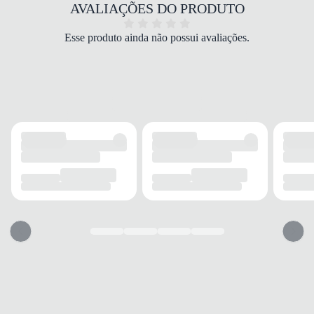
COR
AVALIAÇÕES DO PRODUTO
Preto
PALMILHA
Esse produto ainda não possui avaliações.
EVA e Tecido
FECHAMENTO
Cadarço
SOLADO
MATERIAL
Borracha
ADERÊNCIA
Alta
AMORTECIMENTO
Fresh Foam
FORRO
MATERIAL
Têxtil
ACOLCHOAMENTO
Leve