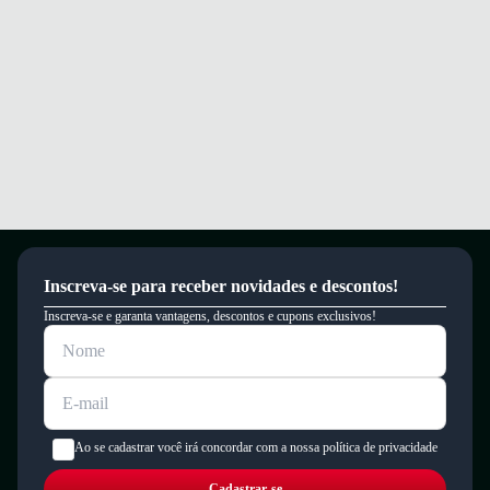
Garantia
Este produto possui uma garantia contra defeitos de fabricação válida por
um período de 90 dias.
Inscreva-se para receber novidades e descontos!
Inscreva-se e garanta vantagens, descontos e cupons exclusivos!
Ao se cadastrar você irá concordar com a nossa política de privacidade
Cadastrar-se