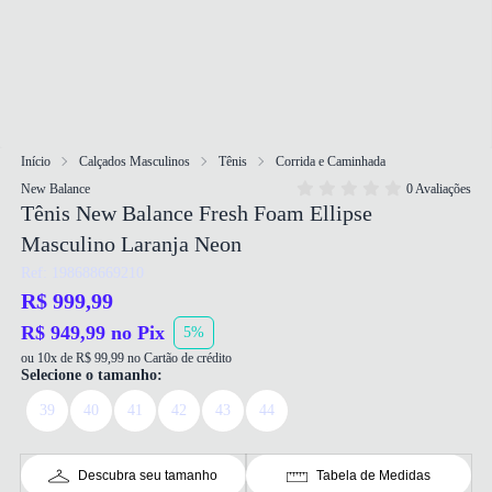
Início
Calçados Masculinos
Tênis
Corrida e Caminhada
New Balance
0 Avaliações
Tênis New Balance Fresh Foam Ellipse
Masculino Laranja Neon
Ref: 198688669210
R$ 999,99
R$ 949,99 no Pix
5%
ou 10x de R$ 99,99 no Cartão de crédito
Selecione o tamanho:
39
40
41
42
43
44
Descubra seu tamanho
Tabela de Medidas