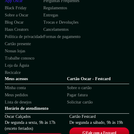
App Oscar
Perguntas Frequentes
Black Friday
Regulamentos
Sobre a Oscar
Entregas
Blog Oscar
Trocas e Devoluções
Haus Creators
Cancelamentos
Política de privacidade
Formas de pagamento
Cartão presente
Nossas lojas
Trabalhe conosco
Loja da Águia
Recicalce
Meus acessos
Cartão Oscar - Festcard
Minha conta
Sobre o cartão
Meus pedidos
Pagar fatura
Lista de desejos
Solicitar cartão
Horário de atendimento
Oscar Calçados
Cartão Festcard
De segunda a sexta, 9h às 17h
De segunda a sábado, 9h às 19h
(exceto feriados)
Fale com a Festcard