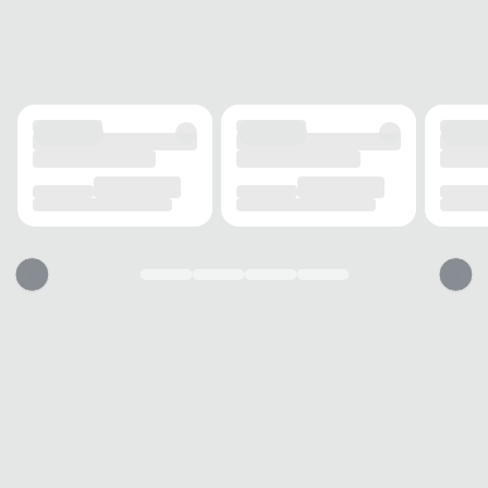
FECHAMENTO
Cadarço
SOLADO
MATERIAL
Borracha
ADERÊNCIA
Alta
AMORTECIMENTO
Médio
FORRO
MATERIAL
Têxtil
ACOLCHOAMENTO
Leve
USO
TIPO
Casual
Esse tênis vai servir?
1. Escolha seu número