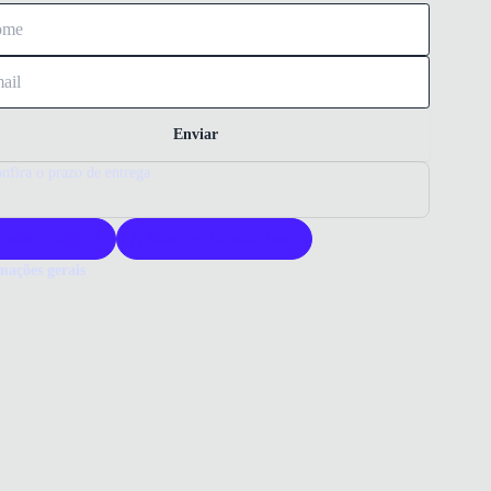
Enviar
nfira o prazo de entrega
roduto original
Acompanha nota fiscal
mações gerais
ue comprar um tênis New Balance?
s New Balance oferece design exclusivo e conforto superior. Sua
ade garante durabilidade e estilo para o dia a dia. Escolha a marca
m calçado autêntico e versátil.
o que você precisa saber sobre Tênis New Balance 5740 Masculino
om
ERIAL
ça/Mesh