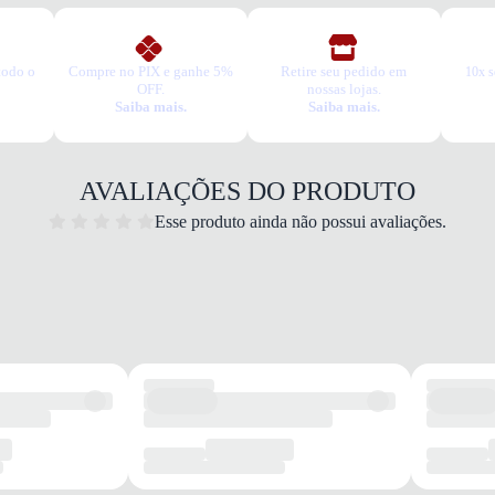
todo o
Compre no PIX e ganhe 5%
Retire seu pedido em
10x s
Dia a 
OFF.
nossas lojas.
Saiba mais.
Saiba mais.
Quais 
Cabed
prolo
Solad
AVALIAÇÕES DO PRODUTO
camin
Entres
Esse produto ainda não possui avaliações.
Confor
Garan
Este p
um pe