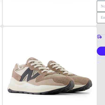
Co
P
Infor
Por q
O têni
qualid
para u
Tudo 
Marr
MAT
Camur