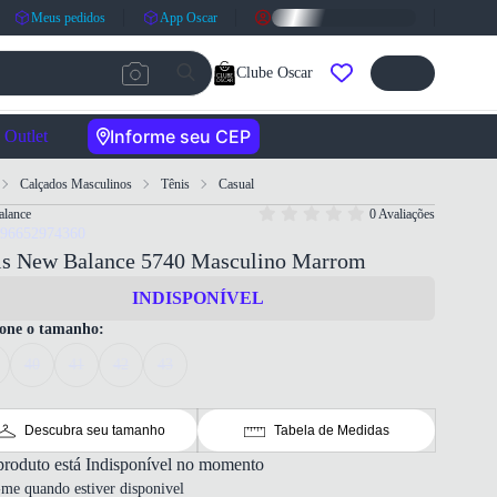
Meus pedidos
App Oscar
Clube Oscar
Informe seu CEP
Outlet
Calçados Masculinos
Tênis
Casual
lance
0 Avaliações
196652974360
is New Balance 5740 Masculino Marrom
INDISPONÍVEL
ione o tamanho:
40
41
42
43
Descubra seu tamanho
Tabela de Medidas
produto está Indisponível no momento
-me quando estiver disponivel