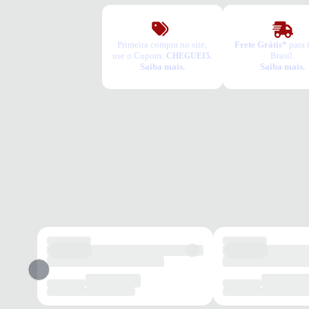
Primeira compra no site,
Frete Grátis*
para 
use o Cupom:
Brasil.
CHEGUEI5.
Saiba mais.
Saiba mais.