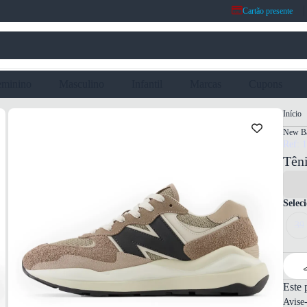
Cartão presente
eminino
Masculino
Infantil
Marcas
Cupons
Início
New Ba
Ref: 
Tên
Selec
39
Este 
Avise