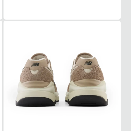
COR
Marr
PAL
EVA
FEC
Cadar
SOL
MAT
Borra
ADE
Alta
AMO
Médi
FOR
MAT
Têxtil
ACO
Acolc
USO
TIPO
Casua
Esse t