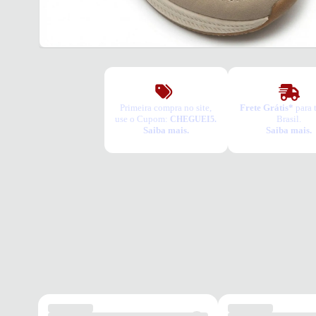
Primeira compra no site,
Frete Grátis*
para 
use o Cupom:
Brasil.
CHEGUEI5.
Saiba mais.
Saiba mais.