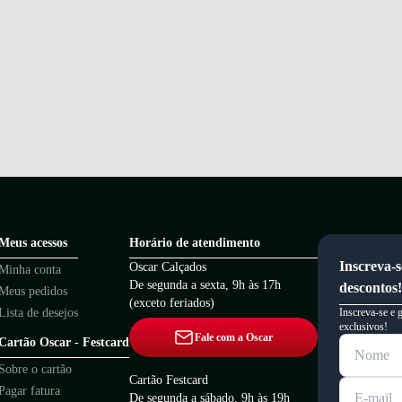
Meus acessos
Horário de atendimento
Inscreva-s
Oscar Calçados
Minha conta
De segunda a sexta, 9h às 17h
descontos!
Meus pedidos
(exceto feriados)
Lista de desejos
Inscreva-se e 
exclusivos!
Fale com a Oscar
Cartão Oscar - Festcard
Sobre o cartão
Cartão Festcard
Pagar fatura
De segunda a sábado, 9h às 19h