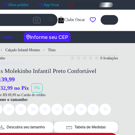
Meus pedidos
App Oscar
Clube Oscar
Informe seu CEP
Outlet
Calçado Infantil Menino
Tênis
nho
0 Avaliações
7900407274161
s Molekinho Infantil Preto Confortável
139,99
32,99 no Pix
5%
e R$ 69,99 no Cartão de crédito
ione o tamanho:
28
29
30
31
32
33
34
35
36
Descubra seu tamanho
Tabela de Medidas