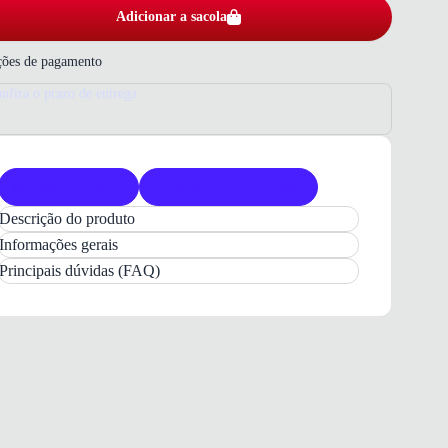
Adicionar a sacola
ões de pagamento
nfira o prazo de entrega
Produto original
Acompanha nota fiscal
Descrição do produto
Tênis Molekinho Infantil
Casual
Preto
Informações gerais
Confortável: Estilo e Praticidade para o Dia a
Principais dúvidas (FAQ)
Dia dos Meninos
O
Tênis Molekinho Infantil Masculino
é a
escolha ideal para meninos que buscam
conforto e
estilo
em cada passo. Com um
design casual
e
versátil, este modelo é perfeito para acompanhar as
atividades do cotidiano com total liberdade. Sua
estrutura foi pensada para oferecer o suporte