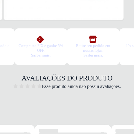
todo o
Compre no PIX e ganhe 5%
Retire seu pedido em
10x s
OFF.
nossas lojas.
Saiba mais.
Saiba mais.
AVALIAÇÕES DO PRODUTO
Esse produto ainda não possui avaliações.