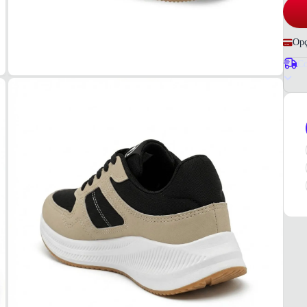
Opç
Co