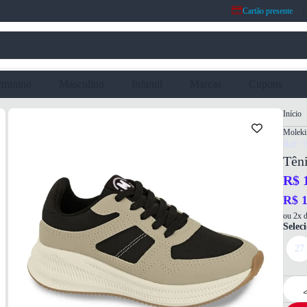
Cartão presente
eminino
Masculino
Infantil
Marcas
Cupons
Início
Moleki
Ref: 
Têni
R$ 
R$ 1
ou 2x d
Selec
27