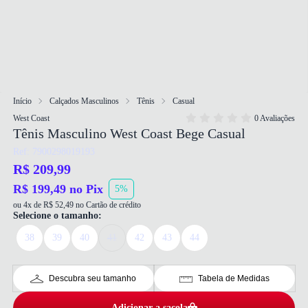
Início
Calçados Masculinos
Tênis
Casual
West Coast
0 Avaliações
Tênis Masculino West Coast Bege Casual
Ref: 7900298019193
R$ 209,99
R$ 199,49 no Pix
5%
ou 4x de R$ 52,49 no Cartão de crédito
Selecione o tamanho:
38
39
40
41
42
43
44
Descubra seu tamanho
Tabela de Medidas
Adicionar a sacola