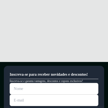
Solado em borracha com tração projetada para superfícies urbanas,
oferecendo durabilidade.
Conforto e segurança a cada passo para suas atividades diárias.
Garantia
Este produto possui uma garantia contra defeitos de fabricação válida por
um período de 90 dias.
Inscreva-se para receber novidades e descontos!
Inscreva-se e garanta vantagens, descontos e cupons exclusivos!