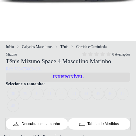
Início
Calçados Masculinos
Tênis
Corrida e Caminhada
Mizuno
0 Avaliações
Tênis Mizuno Space 4 Masculino Marinho
Ref: 7894756634991
INDISPONÍVEL
Selecione o tamanho:
38
39
40
41
42
43
44
45
46
47
48
Descubra seu tamanho
Tabela de Medidas