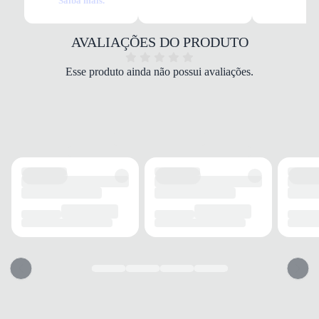
Saiba mais.
Marinho
MATERIAL
Mesh/Tecido
AVALIAÇÕES DO PRODUTO
COR
Marinho
Esse produto ainda não possui avaliações.
PALMILHA
Espuma/EVA
FECHAMENTO
Cadarço
SOLADO
MATERIAL
Borracha
ADERÊNCIA
Alta
AMORTECIMENTO
Alto
FORRO
MATERIAL