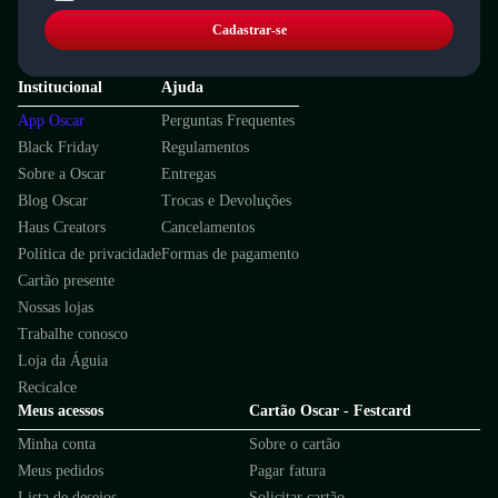
Cadastrar-se
Institucional
Ajuda
App Oscar
Perguntas Frequentes
Black Friday
Regulamentos
Sobre a Oscar
Entregas
Blog Oscar
Trocas e Devoluções
Haus Creators
Cancelamentos
Política de privacidade
Formas de pagamento
Cartão presente
Nossas lojas
Trabalhe conosco
Loja da Águia
Recicalce
Meus acessos
Cartão Oscar - Festcard
Minha conta
Sobre o cartão
Meus pedidos
Pagar fatura
Lista de desejos
Solicitar cartão