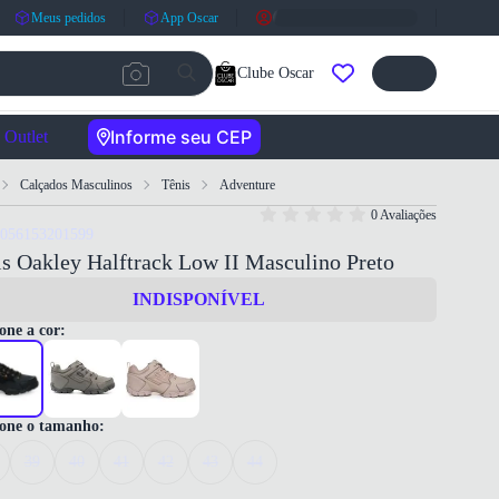
Meus pedidos
App Oscar
Clube Oscar
Informe seu CEP
Outlet
Calçados Masculinos
Tênis
Adventure
0 Avaliações
8056153201599
s Oakley Halftrack Low II Masculino Preto
INDISPONÍVEL
one a cor:
ione o tamanho:
39
40
41
42
43
44