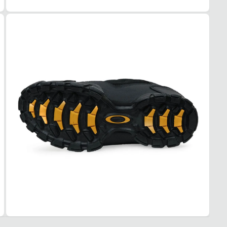
ACO
Leve
USO
TIPO
Casua
Esse t
1. Es
2. Faç
3. Tro
A troc
produt