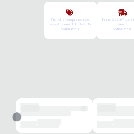
Primeira compra no site,
Frete Grátis*
para 
use o Cupom:
Brasil.
CHEGUEI5.
Saiba mais.
Saiba mais.