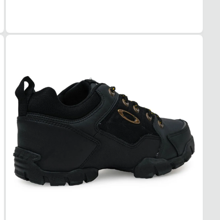
Tudo 
Mascu
MAT
Sintét
COR
Preto
PAL
EVA
FEC
Cadar
SOL
MAT
Borra
ADE
Alta
AMO
Médi
FOR
MAT
Sintét
TEC
Respi