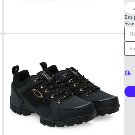
Este 
Avise
Co
P
Infor
Por q
O têni
design
Oakley