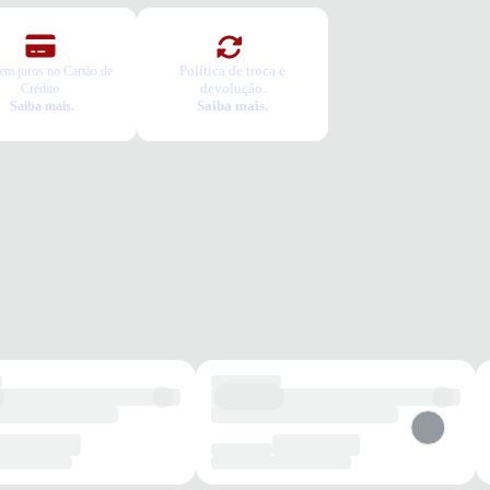
Política de troca e
em juros no Cartão de
devolução.
Crédito.
Saiba mais.
Saiba mais.
lho
Dia a dia
Passeios
Esportivo
Casual
os benefícios de escolher esse modelo?
al sintético de alta qualidade que garante durabilidade e fácil
enção.
lha em EVA que proporciona excelente amortecimento e conforto
ngado.
 de borracha antiderrapante para segurança e estabilidade em
os terrenos.
he com segurança e conforto durante todo o dia com este tênis
vel.
tia
roduto possui uma garantia contra defeitos de fabricação válida por
ríodo de 90 dias.