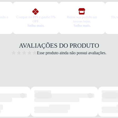
todo o
Compre no PIX e ganhe 5%
Retire seu pedido em
10x s
OFF.
nossas lojas.
Saiba mais.
Saiba mais.
AVALIAÇÕES DO PRODUTO
Esse produto ainda não possui avaliações.
Traba
Quais 
Materi
manut
Palmi
prolo
Solado
divers
Camin
confiá
Garan
Este p
um pe