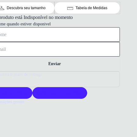
Descubra seu tamanho
Tabela de Medidas
produto está Indisponível no momento
-me quando estiver disponivel
Enviar
nfira o prazo de entrega
roduto original
Acompanha nota fiscal
mações gerais
ue comprar um tênis Oakley?
s Oakley é reconhecido pela durabilidade e estilo moderno. Seu
 robusto oferece conforto e resistência para o uso diário. Escolha
 para um calçado versátil que une performance e visual urbano.