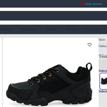
Cartão presente
eminino
Masculino
Infantil
Marcas
Cupons
Início
Oakley
Ref: 
Têni
Seleci
Selec
38