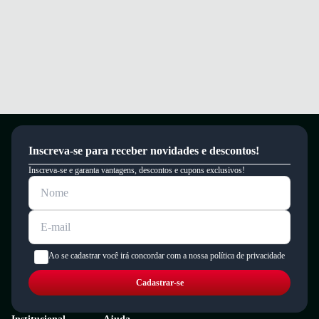
Conforto e segurança a cada passo para suas caminhadas e aventuras.
Garantia
Este produto possui uma garantia contra defeitos de fabricação válida por
um período de 90 dias.
Inscreva-se para receber novidades e descontos!
Inscreva-se e garanta vantagens, descontos e cupons exclusivos!
Ao se cadastrar você irá concordar com a nossa política de privacidade
Cadastrar-se