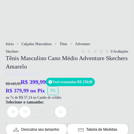
Início
Calçados Masculinos
Tênis
Adventure
Skechers
0 Avaliações
Tênis Masculino Cano Médio Adventure Skechers
Amarelo
Ref: 196989381978
R$ 399,99
Você economiza R$ 250,00
R$ 649,99
R$ 379,99 no Pix
5%
ou 7x de R$ 57,14 no Cartão de crédito
Selecione o tamanho:
38
39
40
41
42
43
Descubra seu tamanho
Tabela de Medidas