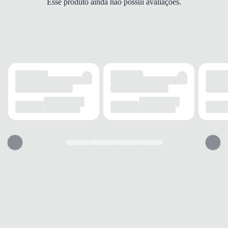
Esse produto ainda não possui avaliações.
PALMILHA
Espuma/EVA
FECHAMENTO
Cadarço
SOLADO
MATERIAL
Borracha
ADERÊNCIA
Alta
AMORTECIMENTO
Com EVA
FORRO
MATERIAL
Tecido
ACOLCHOAMENTO
Leve