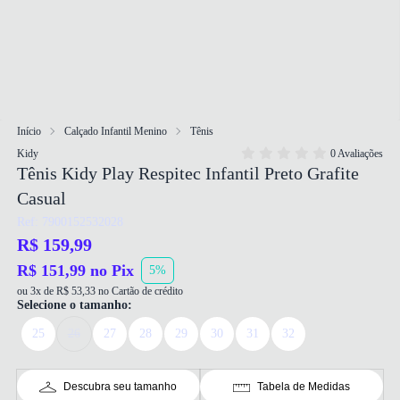
Início
Calçado Infantil Menino
Tênis
Kidy
0 Avaliações
Tênis Kidy Play Respitec Infantil Preto Grafite
Casual
Ref: 7900152532028
R$ 159,99
R$ 151,99 no Pix
5%
ou 3x de R$ 53,33 no Cartão de crédito
Selecione o tamanho:
25
26
27
28
29
30
31
32
Descubra seu tamanho
Tabela de Medidas