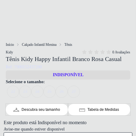
Início
Calçado Infantil Menina
Tênis
Kidy
0 Avaliações
Tênis Kidy Happy Infantil Branco Rosa Casual
Ref: 7900152437200
INDISPONÍVEL
Selecione o tamanho:
22
23
24
25
26
27
Descubra seu tamanho
Tabela de Medidas
Este produto está Indisponível no momento
Avise-me quando estiver disponivel