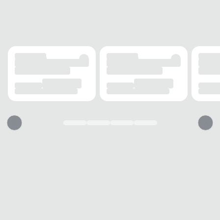
assegura
conforto extra
durante o uso prolongado.
Seu
solado leve
contribui para a flexibilidade e
segurança
em cada movimento.
O
Tênis Pampili Infantil Casual
é versátil e fácil de
combinar, complementando desde looks descontraídos
até composições mais elaboradas. Perfeito para o
dia
a dia
,
passeios
ou momentos de lazer, ele adiciona
um toque de
charme
e
personalidade
ao visual das
crianças, tornando cada momento mais especial.