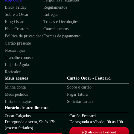
App Oscar
Perguntas Frequentes
Black Friday
Regulamentos
Sobre a Oscar
Entregas
Blog Oscar
Trocas e Devoluções
Haus Creators
Cancelamentos
Política de privacidade
Formas de pagamento
Cartão presente
Nossas lojas
Trabalhe conosco
Loja da Águia
Recicalce
Meus acessos
Cartão Oscar - Festcard
Minha conta
Sobre o cartão
Meus pedidos
Pagar fatura
Lista de desejos
Solicitar cartão
Horário de atendimento
Oscar Calçados
Cartão Festcard
De segunda a sexta, 9h às 17h
De segunda a sábado, 9h às 19h
(exceto feriados)
Fale com a Festcard