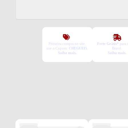
Primeira compra no site,
Frete Grátis*
para 
use o Cupom:
Brasil.
CHEGUEI5.
Saiba mais.
Saiba mais.