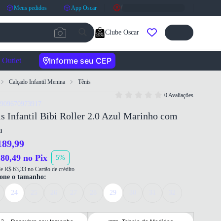
Meus pedidos
App Oscar
Clube Oscar
Informe seu CEP
Outlet
Calçado Infantil Menina
Tênis
0 Avaliações
7909670973917
s Infantil Bibi Roller 2.0 Azul Marinho com
a
189,99
80,49 no Pix
5%
e R$ 63,33 no Cartão de crédito
ione o tamanho:
24
25
26
27
28
29
30
31
32