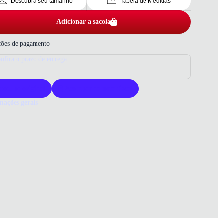
Descubra seu tamanho
Tabela de Medidas
Adicionar a sacola
ões de pagamento
nfira o prazo de entrega
roduto original
Acompanha nota fiscal
mações gerais
ue comprar um Tênis Bibi?
s Bibi oferece conforto e estilo para crianças ativas. Sua fabricação
teriais resistentes garante durabilidade. Escolher Bibi é garantir
ade e segurança para os pequenos.
 que você precisa saber sobre Tênis Infantil Bibi Roller 2.0 Azul
ho
ERIAL
o
ho