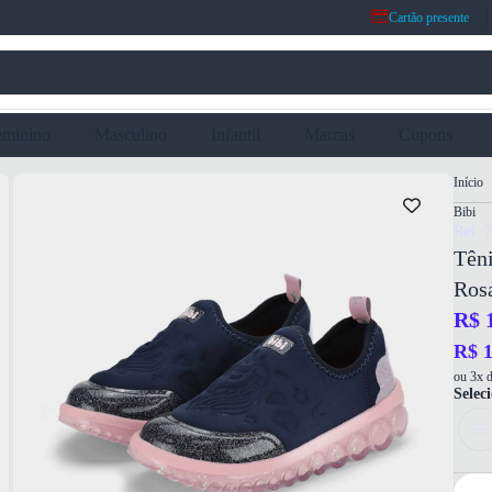
Cartão presente
eminino
Masculino
Infantil
Marcas
Cupons
Início
Bibi
Ref: 
Têni
Ros
R$ 
R$ 1
ou 3x d
Selec
23