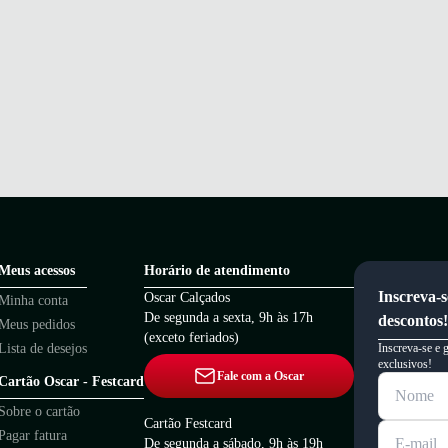
Meus acessos
Horário de atendimento
Inscreva-s
Oscar Calçados
Minha conta
De segunda a sexta, 9h às 17h
descontos!
Meus pedidos
(exceto feriados)
Lista de desejos
Inscreva-se e 
exclusivos!
Fale com a Oscar
Cartão Oscar - Festcard
Sobre o cartão
Cartão Festcard
Pagar fatura
De segunda a sábado, 9h às 19h