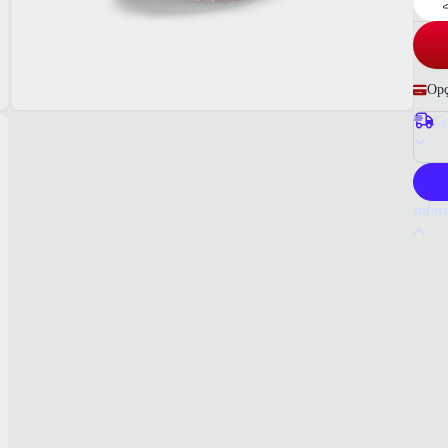
Opç
Co
P
Infor
Por q
O Têni
com ma
qualid
Tudo o
Marin
MAT
Tecid
COR
Marin