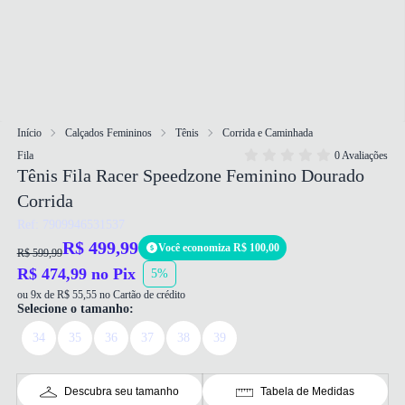
Início
Calçados Femininos
Tênis
Corrida e Caminhada
Fila
0 Avaliações
Tênis Fila Racer Speedzone Feminino Dourado
Corrida
Ref: 7909946531537
R$ 499,99
Você economiza R$ 100,00
R$ 599,99
R$ 474,99 no Pix
5%
ou 9x de R$ 55,55 no Cartão de crédito
Selecione o tamanho:
34
35
36
37
38
39
Descubra seu tamanho
Tabela de Medidas