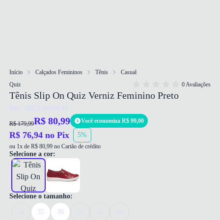
Início
Calçados Femininos
Tênis
Casual
Quiz
0 Avaliações
Tênis Slip On Quiz Verniz Feminino Preto
Ref: 7892818099641
R$ 80,99
Você economiza R$ 99,00
R$ 179,99
R$ 76,94 no Pix
5%
ou 1x de R$ 80,99 no Cartão de crédito
Selecione a cor:
Selecione o tamanho:
34
35
36
37
38
39