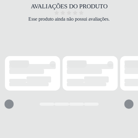
COR
AVALIAÇÕES DO PRODUTO
Preto
PALMILHA
Esse produto ainda não possui avaliações.
Espuma e EVA
FECHAMENTO
Slip On
SOLADO
MATERIAL
Emborrachado
ADERÊNCIA
Alta
AMORTECIMENTO
Suave
FORRO
MATERIAL
Tecido
RESPIRABILIDADE
Boa