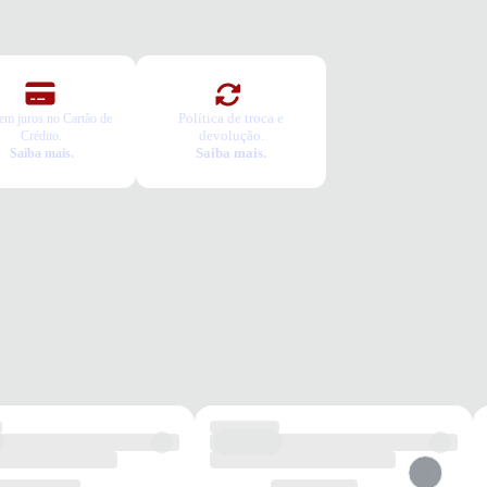
te
ênis vai servir?
colha seu número
a o pedido e prove
Política de troca e
em juros no Cartão de
devolução.
Crédito.
ca Grátis
Saiba mais.
Saiba mais.
a é gratuita e fácil. Você tem 7 dias para solicitar a troca, caso o
o não sirva.