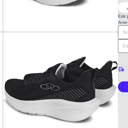
Este 
Avise
Co
P
Infor
Por q
O tên
materi
esport