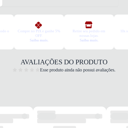
USO
TIPO
Espor
Esse t
1. Es
2. Faç
todo o
Compre no PIX e ganhe 5%
Retire seu pedido em
10x s
OFF.
nossas lojas.
3. Tro
Saiba mais.
Saiba mais.
A troc
produt
AVALIAÇÕES DO PRODUTO
Esse produto ainda não possui avaliações.