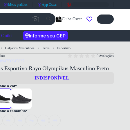
Meus pedidos
App Oscar
Clube Oscar
Informe seu CEP
Outlet
Calçados Masculinos
Tênis
Esportivo
ikus
0 Avaliações
7894756945837
is Esportivo Rayo Olympikus Masculino Preto
INDISPONÍVEL
one a cor:
ione o tamanho:
40
41
42
43
44