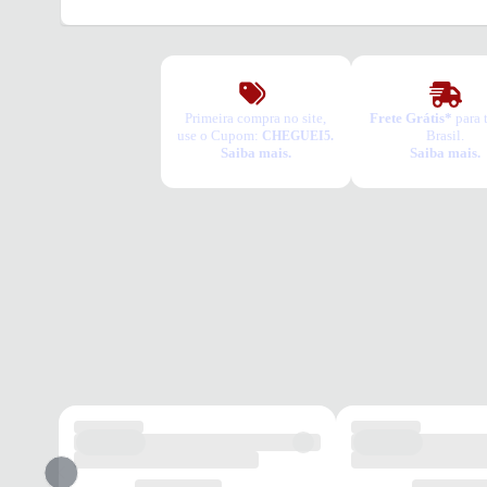
Primeira compra no site,
Frete Grátis*
para 
use o Cupom:
Brasil.
CHEGUEI5.
Saiba mais.
Saiba mais.