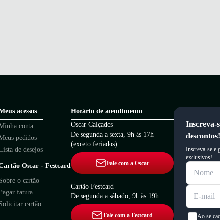
Meus acessos
Horário de atendimento
Inscreva-s
Oscar Calçados
Minha conta
De segunda a sexta, 9h às 17h
descontos!
Meus pedidos
(exceto feriados)
Lista de desejos
Inscreva-se e 
exclusivos!
Fale com a Oscar
Cartão Oscar - Festcard
Sobre o cartão
Cartão Festcard
Pagar fatura
De segunda a sábado, 9h às 19h
Solicitar cartão
Fale com a Festcard
Ao se cad