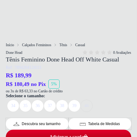
Início
Calçados Femininos
Tênis
Casual
Done Head
0 Avaliações
Tênis Feminino Done Head Off White Casual
Ref: 7894204124111
R$ 189,99
R$ 180,49 no Pix
5%
ou 3x de R$ 63,33 no Cartão de crédito
Selecione o tamanho:
34
35
36
37
38
39
40
Descubra seu tamanho
Tabela de Medidas
Adicionar a sacola