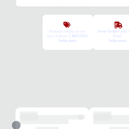
Primeira compra no site,
Frete Grátis*
para 
use o Cupom:
Brasil.
CHEGUEI5.
Saiba mais.
Saiba mais.