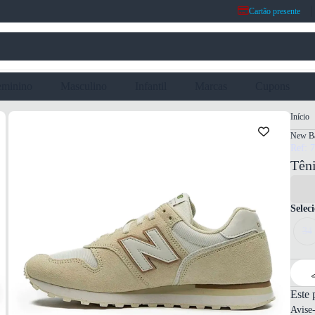
Cartão presente
eminino
Masculino
Infantil
Marcas
Cupons
Início
New Ba
Ref: 
Tên
Selec
34
Este 
Avise