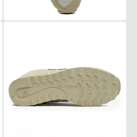
Couro/
COR
Crem
PAL
Espu
FEC
Cadar
SOL
MAT
Borra
ADE
Alta
AMO
Médi
FOR
MAT
Tecid
ACO
Leve
USO
TIPO
Casua