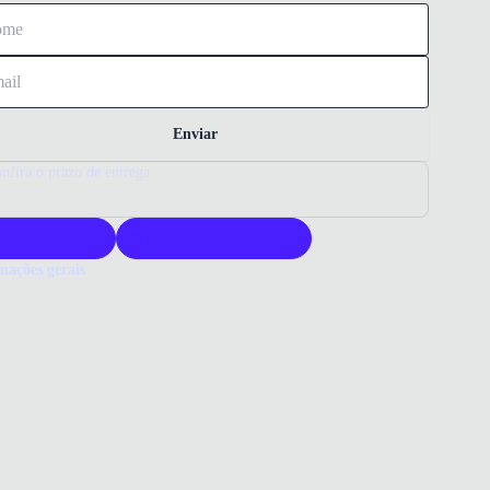
Enviar
nfira o prazo de entrega
roduto original
Acompanha nota fiscal
mações gerais
ue comprar um tênis New Balance?
s New Balance Classic 373V2 oferece conforto e durabilidade para o
dia. Seu design clássico combina estilo e versatilidade em diversas
es. Escolha New Balance para qualidade e autenticidade em seus
os.
o que você precisa saber sobre Tênis New Balance Classic 373V2
ino Creme
ERIAL