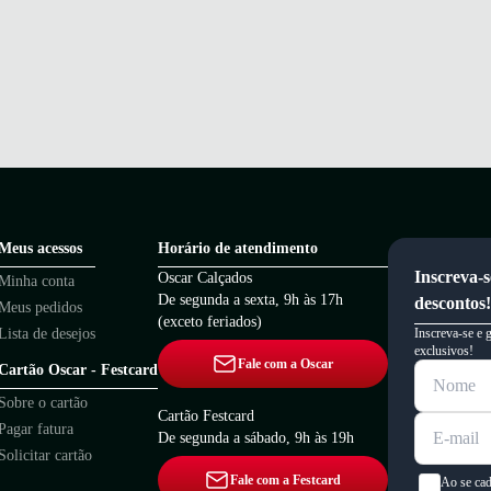
Meus acessos
Horário de atendimento
Inscreva-s
Oscar Calçados
Minha conta
De segunda a sexta, 9h às 17h
descontos!
Meus pedidos
(exceto feriados)
Lista de desejos
Inscreva-se e 
exclusivos!
Fale com a Oscar
Cartão Oscar - Festcard
Sobre o cartão
Cartão Festcard
Pagar fatura
De segunda a sábado, 9h às 19h
Solicitar cartão
Fale com a Festcard
Ao se cad