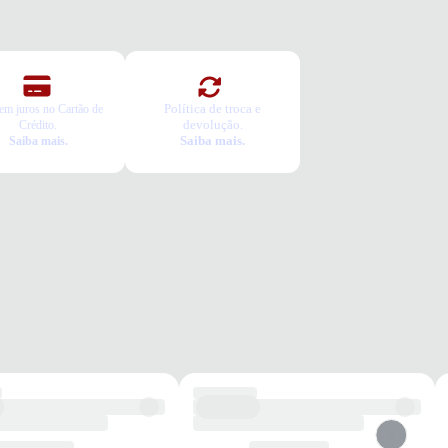
ênis vai servir?
colha seu número
a o pedido e prove
ca Grátis
a é gratuita e fácil. Você tem 7 dias para solicitar a troca, caso o
o não sirva.
Política de troca e
em juros no Cartão de
devolução.
Crédito.
Saiba mais.
Saiba mais.