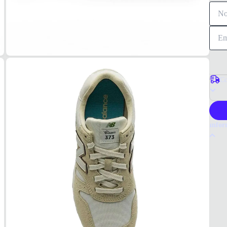
Co
P
Infor
Por q
O têni
dia a 
ocasiõ
calçad
Tudo 
Femin
MAT