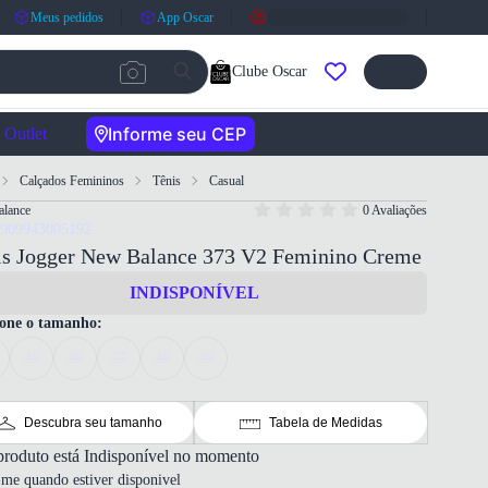
Meus pedidos
App Oscar
Clube Oscar
Informe seu CEP
Outlet
Calçados Femininos
Tênis
Casual
lance
0 Avaliações
7909943005192
is Jogger New Balance 373 V2 Feminino Creme
INDISPONÍVEL
ione o tamanho:
35
36
37
38
39
Descubra seu tamanho
Tabela de Medidas
produto está Indisponível no momento
-me quando estiver disponivel