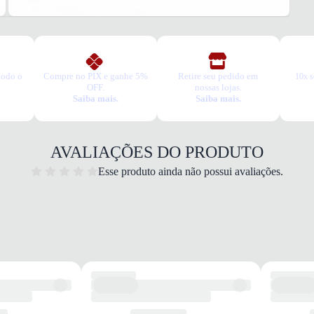
Esse t
1. Es
2. Faç
3. Tro
A troc
produt
todo o
Compre no PIX e ganhe 5%
Retire seu pedido em
10x s
OFF.
nossas lojas.
Saiba mais.
Saiba mais.
AVALIAÇÕES DO PRODUTO
Esse produto ainda não possui avaliações.