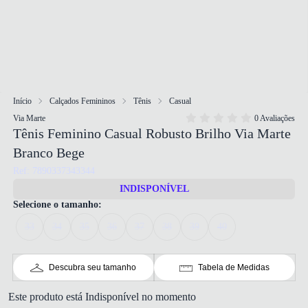
Início
Calçados Femininos
Tênis
Casual
Via Marte
0 Avaliações
Tênis Feminino Casual Robusto Brilho Via Marte
Branco Bege
Ref: 7890337343344
INDISPONÍVEL
Selecione o tamanho:
33
34
35
36
37
38
39
40
Descubra seu tamanho
Tabela de Medidas
Este produto está Indisponível no momento