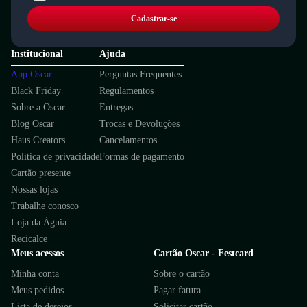
Cadastrar-se
Institucional
Ajuda
App Oscar
Perguntas Frequentes
Black Friday
Regulamentos
Sobre a Oscar
Entregas
Blog Oscar
Trocas e Devoluções
Haus Creators
Cancelamentos
Política de privacidade
Formas de pagamento
Cartão presente
Nossas lojas
Trabalhe conosco
Loja da Águia
Recicalce
Meus acessos
Cartão Oscar - Festcard
Minha conta
Sobre o cartão
Meus pedidos
Pagar fatura
Lista de desejos
Solicitar cartão