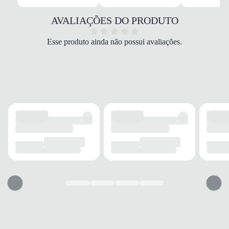
Sintético/Tecido
COR
AVALIAÇÕES DO PRODUTO
Branco
PALMILHA
Esse produto ainda não possui avaliações.
EVA e Espuma
FECHAMENTO
Cadarço
SOLADO
MATERIAL
Emborrachado
ADERÊNCIA
Alta
AMORTECIMENTO
Com espuma
FORRO
MATERIAL
Tecido
ACOLCHOAMENTO