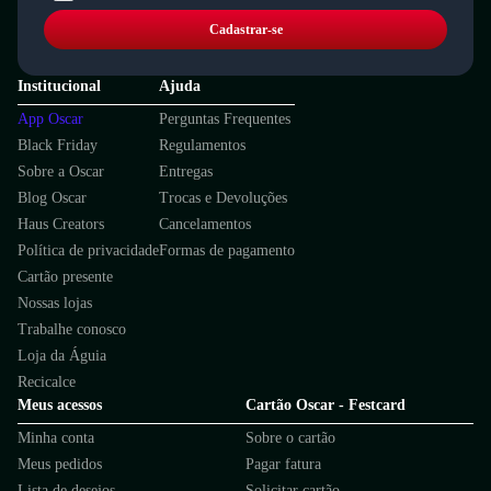
Cadastrar-se
Institucional
Ajuda
App Oscar
Perguntas Frequentes
Black Friday
Regulamentos
Sobre a Oscar
Entregas
Blog Oscar
Trocas e Devoluções
Haus Creators
Cancelamentos
Política de privacidade
Formas de pagamento
Cartão presente
Nossas lojas
Trabalhe conosco
Loja da Águia
Recicalce
Meus acessos
Cartão Oscar - Festcard
Minha conta
Sobre o cartão
Meus pedidos
Pagar fatura
Lista de desejos
Solicitar cartão