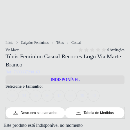
Início
Calçados Femininos
Tênis
Casual
Via Marte
0 Avaliações
Tênis Feminino Casual Recortes Logo Via Marte
Branco
Ref: 7890337298163
INDISPONÍVEL
Selecione o tamanho:
33
34
35
36
37
38
39
40
Descubra seu tamanho
Tabela de Medidas
Este produto está Indisponível no momento