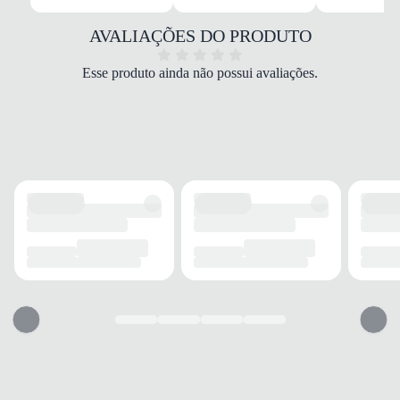
Sintético/Tecido
COR
AVALIAÇÕES DO PRODUTO
Branco
PALMILHA
Esse produto ainda não possui avaliações.
EVA e Espuma
FECHAMENTO
Cadarço
SOLADO
MATERIAL
Emborrachado
ADERÊNCIA
Alta
AMORTECIMENTO
Médio
FORRO
MATERIAL
Tecido
ACOLCHOAMENTO