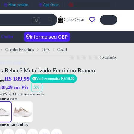
Meus pedidos
App Oscar
Clube Oscar
Informe seu CEP
Outlet
Calçados Femininos
Tênis
Casual
0 Avaliações
7891235102859
is Bebecê Metalizado Feminino Branco
R$ 189,99
Você economiza R$ 70,00
,99
80,49 no Pix
5%
e R$ 63,33 no Cartão de crédito
one a cor:
ione o tamanho: