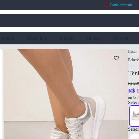
Cartão presente
eminino
Masculino
Infantil
Marcas
Cupons
Início
Bebecê
Ref: 
Tên
R$ 259
R$ 1
ou 3x d
Seleci
Selec