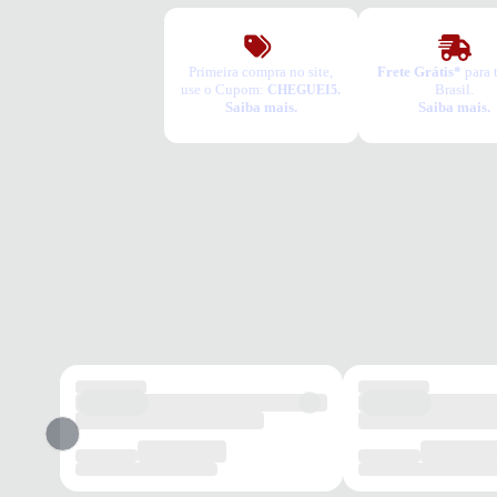
Primeira compra no site,
Frete Grátis*
para 
use o Cupom:
Brasil.
CHEGUEI5.
Saiba mais.
Saiba mais.