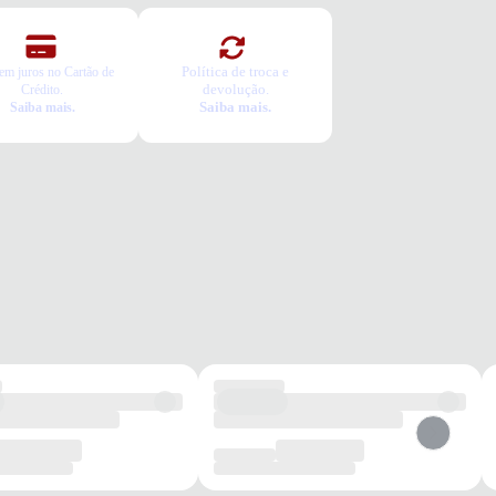
Política de troca e
em juros no Cartão de
devolução.
Crédito.
Saiba mais.
Saiba mais.