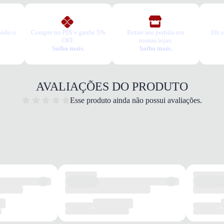
todo o
Compre no PIX e ganhe 5%
Retire seu pedido em
10x s
OFF.
nossas lojas.
Saiba mais.
Saiba mais.
AVALIAÇÕES DO PRODUTO
Esse produto ainda não possui avaliações.