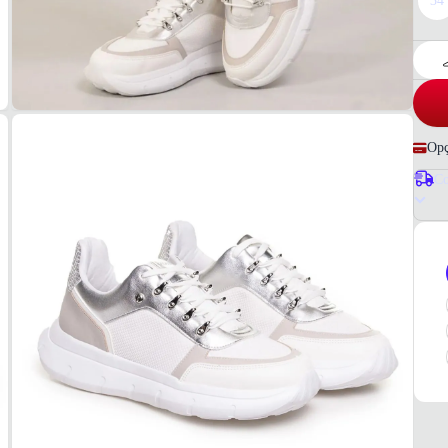
34
Opç
Co