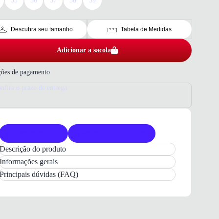
35
36
37
38
39
Descubra seu tamanho
Tabela de Medidas
Adicionar a sacola
ões de pagamento
nfira o prazo de entrega
Produto original
Acompanha nota fiscal
Descrição do produto
Tênis Feminino Bebecê Casual Metal Branco
Informações gerais
Conforto e Estilo para o seu Dia a Dia com
Principais dúvidas (FAQ)
Amortecimento em Espuma e Design
Plataforma Versátil
O
Tênis Feminino Bebecê Casual Metal
é a