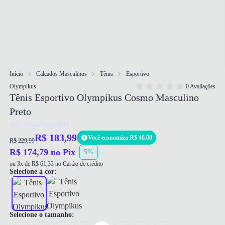
Início
Calçados Masculinos
Tênis
Esportivo
Olympikus
0 Avaliações
Tênis Esportivo Olympikus Cosmo Masculino
Preto
Ref: 7894756490139
R$ 183,99
Você economiza R$ 46,00
R$ 229,99
R$ 174,79 no Pix
5%
ou 3x de R$ 61,33 no Cartão de crédito
Selecione a cor:
Selecione o tamanho: