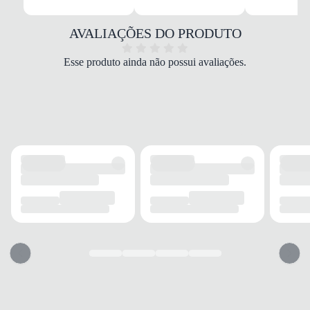
MATERIAL
Tecido/Sintético
COR
AVALIAÇÕES DO PRODUTO
Preto
DROP
Esse produto ainda não possui avaliações.
Drop médio
FECHAMENTO
Cadarço
SOLADO
MATERIAL
EVA
ADERÊNCIA
Alta
AMORTECIMENTO
Tecnologia Olympikus
FORRO
MATERIAL
Tecido
ACOLCHOAMENTO