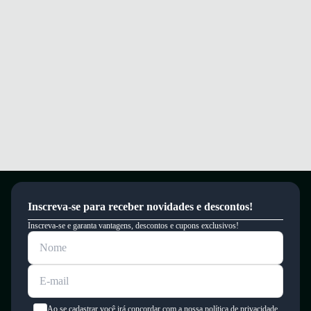
Caminhe com conforto e segurança em qualquer ocasião.
Garantia
Este produto possui uma garantia contra defeitos de fabricação válida por
um período de 90 dias.
Inscreva-se para receber novidades e descontos!
Inscreva-se e garanta vantagens, descontos e cupons exclusivos!
Ao se cadastrar você irá concordar com a nossa política de privacidade