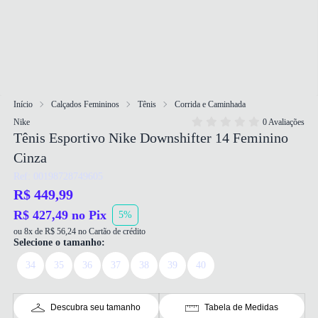
Início
Calçados Femininos
Tênis
Corrida e Caminhada
Nike
0 Avaliações
Tênis Esportivo Nike Downshifter 14 Feminino
Cinza
Ref: 00198728749605
R$ 449,99
R$ 427,49 no Pix
5%
ou 8x de R$ 56,24 no Cartão de crédito
Selecione o tamanho:
34
35
36
37
38
39
40
Descubra seu tamanho
Tabela de Medidas