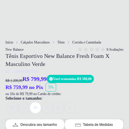
Início
Calçados Masculinos
Tênis
Corrida e Caminhada
New Balance
0 Avaliações
Tênis Esportivo New Balance Fresh Foam X
Masculino Verde
Ref: 198686697826
R$ 799,99
Você economiza R$ 500,00
R$ 1.299,99
R$ 759,99 no Pix
5%
ou 10x de R$ 79,99 no Cartão de crédito
Selecione o tamanho:
38
39
40
41
42
43
Descubra seu tamanho
Tabela de Medidas