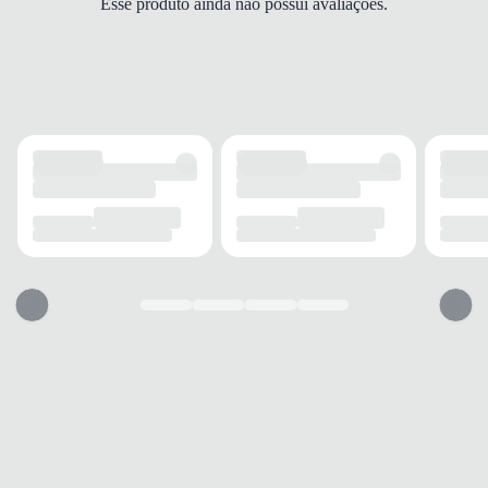
Esse produto ainda não possui avaliações.
DROP
6 mm
FECHAMENTO
Cadarço
SOLADO
MATERIAL
Borracha
ADERÊNCIA
Alta
AMORTECIMENTO
Presente
FORRO
MATERIAL
Têxtil
TECNOLOGIA
Respirável
ACOLCHOAMENTO
Leve