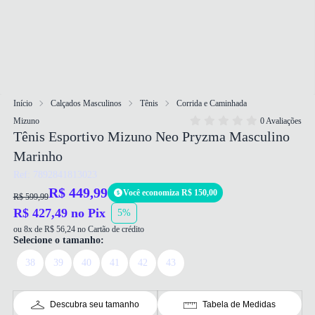
Início
Calçados Masculinos
Tênis
Corrida e Caminhada
Mizuno
0 Avaliações
Tênis Esportivo Mizuno Neo Pryzma Masculino
Marinho
Ref: 7892841813023
R$ 449,99
Você economiza R$ 150,00
R$ 599,99
R$ 427,49 no Pix
5%
ou 8x de R$ 56,24 no Cartão de crédito
Selecione o tamanho:
38
39
40
41
42
43
Descubra seu tamanho
Tabela de Medidas