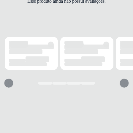
Esse produto ainda não possui avaliações.
Médio
FECHAMENTO
Cadarço
SOLADO
MATERIAL
Borracha
ADERÊNCIA
Alta
AMORTECIMENTO
Médio
FORRO
MATERIAL
Espuma
TECNOLOGIA
Respirável
ACOLCHOAMENTO
Médio