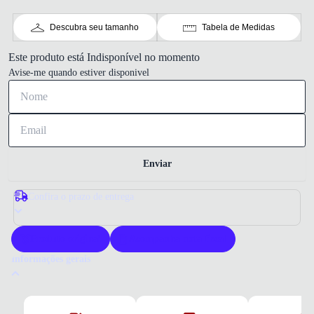
Descubra seu tamanho
Tabela de Medidas
Este produto está Indisponível no momento
Avise-me quando estiver disponivel
Enviar
Confira o prazo de entrega
Produto original
Acompanha nota fiscal
Informações gerais
Por que comprar um tênis Fila?
A Fila oferece desempenho e conforto para uso diário e esportivo. Seus