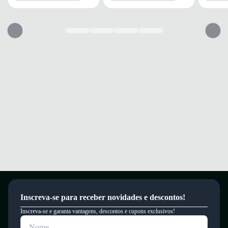
Amortecimento em EVA para conforto durante longas caminhadas.
Cabedal em mesh respirável que mantém os pés ventilados.
Design resistente que se adapta ao treino e uso diário.
Conforto e segurança a cada passo, com estabilidade garantida.
Garantia
Este produto possui uma garantia contra defeitos de fabricação válida por
um período de 90 dias.
Inscreva-se para receber novidades e descontos!
Inscreva-se e garanta vantagens, descontos e cupons exclusivos!