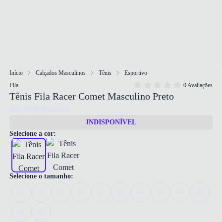
Início
Calçados Masculinos
Tênis
Esportivo
Fila
0 Avaliações
Tênis Fila Racer Comet Masculino Preto
Ref: 7909943104123
INDISPONÍVEL
Selecione a cor:
Selecione o tamanho:
37
38
39
40
41
42
43
44
45
46
47
48