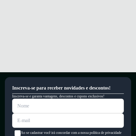
Material leve e respirável que garante durabilidade e frescor durante os
treinos.
Caminhe com conforto e segurança em qualquer atividade física.
Garantia
Este produto possui uma garantia contra defeitos de fabricação válida por
um período de 90 dias.
Inscreva-se para receber novidades e descontos!
Inscreva-se e garanta vantagens, descontos e cupons exclusivos!
Ao se cadastrar você irá concordar com a nossa política de privacidade