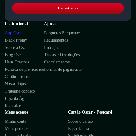
Cadastrar-se
Institucional
Ajuda
App Oscar
Perguntas Frequentes
Black Friday
Regulamentos
Sobre a Oscar
Entregas
Blog Oscar
Trocas e Devoluções
Haus Creators
Cancelamentos
Política de privacidade
Formas de pagamento
Cartão presente
Nossas lojas
Trabalhe conosco
Loja da Águia
Recicalce
Meus acessos
Cartão Oscar - Festcard
Minha conta
Sobre o cartão
Meus pedidos
Pagar fatura
Lista de desejos
Solicitar cartão