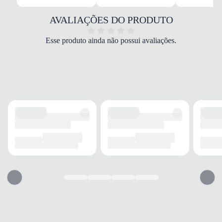
Tecido/Sintético
COR
AVALIAÇÕES DO PRODUTO
Preto
DROP
Esse produto ainda não possui avaliações.
Médio
FECHAMENTO
Cadarço
SOLADO
MATERIAL
Borracha
ADERÊNCIA
Alta
AMORTECIMENTO
Com amortecimento
FORRO
MATERIAL
Tecido