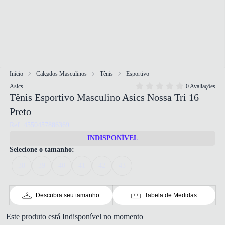
Início
Calçados Masculinos
Tênis
Esportivo
Asics
0 Avaliações
Tênis Esportivo Masculino Asics Nossa Tri 16
Preto
Ref: 4550457886369
INDISPONÍVEL
Selecione o tamanho:
38
39
40
41
42
43
Descubra seu tamanho
Tabela de Medidas
Este produto está Indisponível no momento