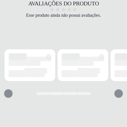
COR
AVALIAÇÕES DO PRODUTO
Cinza
DROP
Esse produto ainda não possui avaliações.
5 mm
FECHAMENTO
Cadarço
SOLADO
MATERIAL
Borracha
ADERÊNCIA
Alta
AMORTECIMENTO
Com amortecimento
FORRO
MATERIAL
Tecido
TECNOLOGIA
Respirável
ACOLCHOAMENTO