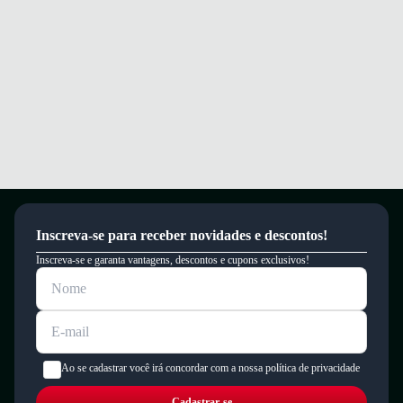
Este produto possui uma garantia contra defeitos de fabricação válida por
um período de 90 dias.
Inscreva-se para receber novidades e descontos!
Inscreva-se e garanta vantagens, descontos e cupons exclusivos!
Ao se cadastrar você irá concordar com a nossa política de privacidade
Cadastrar-se