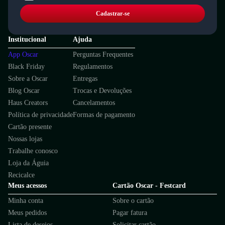
Cadastrar-se
Institucional
Ajuda
App Oscar
Perguntas Frequentes
Black Friday
Regulamentos
Sobre a Oscar
Entregas
Blog Oscar
Trocas e Devoluções
Haus Creators
Cancelamentos
Política de privacidade
Formas de pagamento
Cartão presente
Nossas lojas
Trabalhe conosco
Loja da Águia
Recicalce
Meus acessos
Cartão Oscar - Festcard
Minha conta
Sobre o cartão
Meus pedidos
Pagar fatura
Lista de desejos
Solicitar cartão