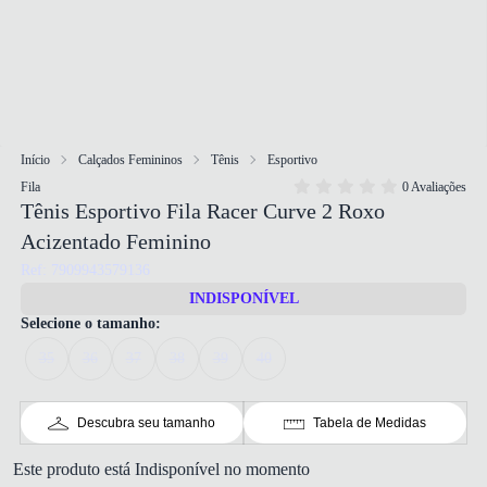
Início
Calçados Femininos
Tênis
Esportivo
Fila
0 Avaliações
Tênis Esportivo Fila Racer Curve 2 Roxo
Acizentado Feminino
Ref: 7909943579136
INDISPONÍVEL
Selecione o tamanho:
35
36
37
38
39
40
Descubra seu tamanho
Tabela de Medidas
Este produto está Indisponível no momento