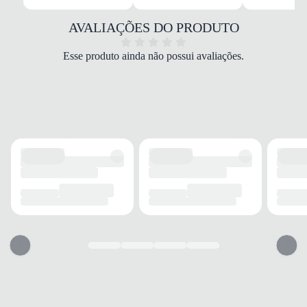
MATERIAL
Tecido
AVALIAÇÕES DO PRODUTO
COR
Roxo
Esse produto ainda não possui avaliações.
DROP
Drop médio
FECHAMENTO
Cadarço
SOLADO
MATERIAL
Borracha
ADERÊNCIA
Alta
AMORTECIMENTO
Médio
FORRO
MATERIAL
Tecido