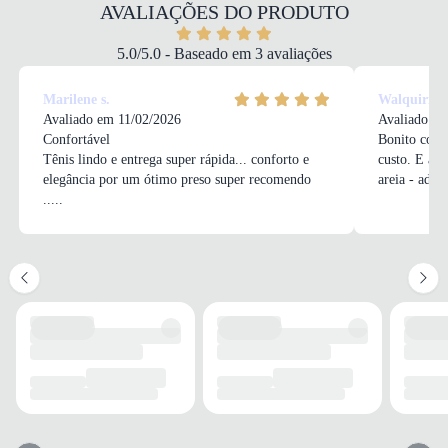
COR
AVALIAÇÕES DO PRODUTO
Roxo
DROP
5.0/5.0 - Baseado em 3 avaliações
10 mm
FECHAMENTO
Marilene s.
Walquiria 
Cadarço
Avaliado em 11/02/2026
Avaliado em
Confortável
Bonito conf
Tênis lindo e entrega super rápida... conforto e
custo. E a s
SOLADO
elegância por um ótimo preso super recomendo
areia - adore
MATERIAL
.....
Borracha
ADERÊNCIA
Alta
AMORTECIMENTO
EVA
FORRO
MATERIAL
Têxtil
ACOLCHOAMENTO
Médio
TECNOLOGIA
Respirável
USO