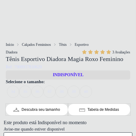
Início
Calçados Femininos
Tênis
Esportivo
Diadora
3 Avaliações
Tênis Esportivo Diadora Magia Roxo Feminino
Ref: 7908937810620
INDISPONÍVEL
Selecione o tamanho:
34
35
36
37
38
39
40
Descubra seu tamanho
Tabela de Medidas
Este produto está Indisponível no momento
Avise-me quando estiver disponivel