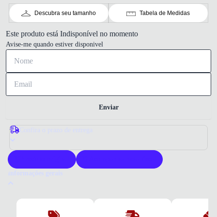
Descubra seu tamanho
Tabela de Medidas
Este produto está Indisponível no momento
Avise-me quando estiver disponivel
Enviar
Confira o prazo de entrega
Produto original
Acompanha nota fiscal
Informações gerais
Por que comprar um tênis Olympikus?
A Olympikus oferece tecnologia e conforto em cada modelo. Este tênis
proporciona amortecimento elevado e materiais respiráveis. Escolha