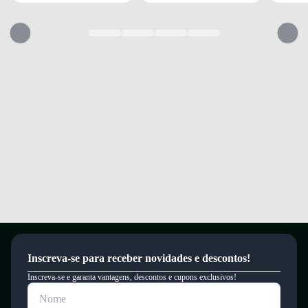
Quais os benefícios de escolher esse modelo?
Amortecimento ELEVA+ que absorve impactos e proporciona conforto
em caminhadas e treinos.
Cabedal em mesh que garante respirabilidade e ajuste confortável ao pé.
Solado emborrachado que oferece boa aderência e durabilidade em
diferentes superfícies.
Conforto e segurança a cada passada, ideal para longos períodos de uso.
Garantia
Este produto possui uma garantia contra defeitos de fabricação válida por
um período de 90 dias.
Inscreva-se para receber novidades e descontos!
Inscreva-se e garanta vantagens, descontos e cupons exclusivos!