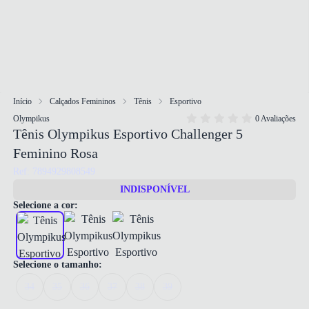
Início
Calçados Femininos
Tênis
Esportivo
Olympikus
0 Avaliações
Tênis Olympikus Esportivo Challenger 5
Feminino Rosa
Ref: 7894929808549
INDISPONÍVEL
Selecione a cor:
Selecione o tamanho:
34
35
36
37
38
39