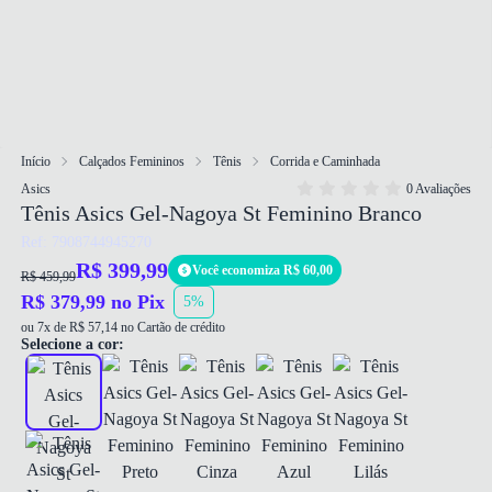
Início
Calçados Femininos
Tênis
Corrida e Caminhada
Asics
0 Avaliações
Tênis Asics Gel-Nagoya St Feminino Branco
Ref: 7908744945270
R$ 399,99
Você economiza R$ 60,00
R$ 459,99
R$ 379,99 no Pix
5%
ou 7x de R$ 57,14 no Cartão de crédito
Selecione a cor: