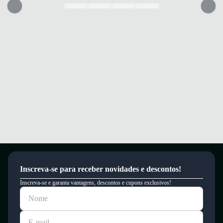
térmico.
Solado em borracha resistente que oferece tração e durabilidade em
diversas superfícies.
Proporciona conforto e segurança para seus passos em qualquer
atividade.
Garantia
Este produto possui uma garantia contra defeitos de fabricação válida por
um período de 90 dias.
Inscreva-se para receber novidades e descontos!
Inscreva-se e garanta vantagens, descontos e cupons exclusivos!