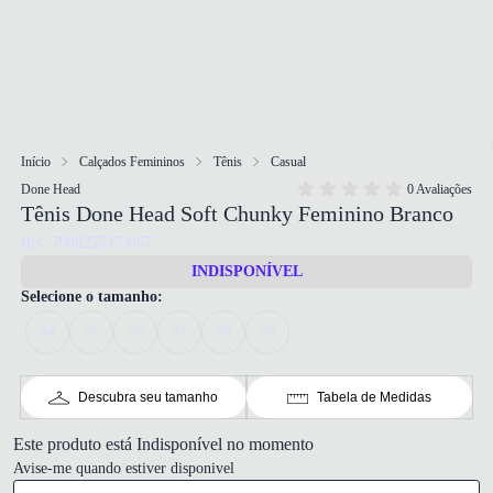
Início
Calçados Femininos
Tênis
Casual
Done Head
0 Avaliações
Tênis Done Head Soft Chunky Feminino Branco
Ref: 7908255373067
INDISPONÍVEL
Selecione o tamanho:
34
35
36
37
38
39
Descubra seu tamanho
Tabela de Medidas
Este produto está Indisponível no momento
Avise-me quando estiver disponivel