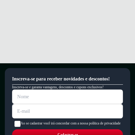
ao caminhar.
Caminhe com conforto e segurança em qualquer ocasião do seu dia.
Garantia
Este produto possui uma garantia contra defeitos de fabricação válida por
um período de 90 dias.
Inscreva-se para receber novidades e descontos!
Inscreva-se e garanta vantagens, descontos e cupons exclusivos!
Ao se cadastrar você irá concordar com a nossa política de privacidade
Cadastrar-se