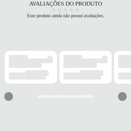
Sintético/Mesh
AVALIAÇÕES DO PRODUTO
COR
Branco
Esse produto ainda não possui avaliações.
PALMILHA
EVA
FECHAMENTO
Cadarço
SOLADO
MATERIAL
Borracha
ADERÊNCIA
Alta
AMORTECIMENTO
EVA
FORRO
MATERIAL
Têxtil
ACOLCHOAMENTO
Leve