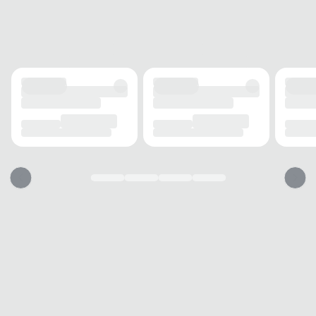
Drop médio
FECHAMENTO
Cadarço
SOLADO
MATERIAL
Borracha
ADERÊNCIA
Alta
AMORTECIMENTO
Médio
FORRO
MATERIAL
Tecido
TECNOLOGIA
Respirável
ACOLCHOAMENTO
Leve
USO
TIPO