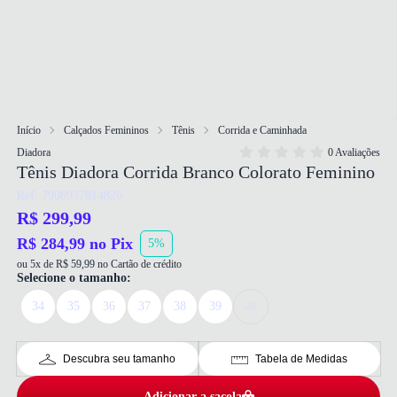
Início
Calçados Femininos
Tênis
Corrida e Caminhada
Diadora
0 Avaliações
Tênis Diadora Corrida Branco Colorato Feminino
Ref: 7908937814826
R$ 299,99
R$ 284,99 no Pix
5%
ou 5x de R$ 59,99 no Cartão de crédito
Selecione o tamanho:
34
35
36
37
38
39
40
Descubra seu tamanho
Tabela de Medidas
Adicionar a sacola