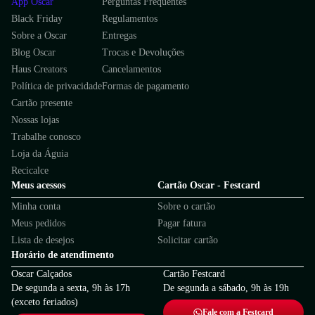
App Oscar
Perguntas Frequentes
Black Friday
Regulamentos
Sobre a Oscar
Entregas
Blog Oscar
Trocas e Devoluções
Haus Creators
Cancelamentos
Política de privacidade
Formas de pagamento
Cartão presente
Nossas lojas
Trabalhe conosco
Loja da Águia
Recicalce
Meus acessos
Cartão Oscar - Festcard
Minha conta
Sobre o cartão
Meus pedidos
Pagar fatura
Lista de desejos
Solicitar cartão
Horário de atendimento
Oscar Calçados
Cartão Festcard
De segunda a sexta, 9h às 17h
De segunda a sábado, 9h às 19h
(exceto feriados)
Fale com a Festcard