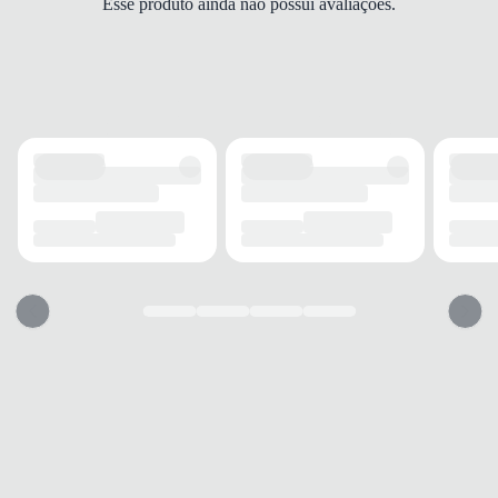
Esse produto ainda não possui avaliações.
Drop médio
FECHAMENTO
Cadarço
SOLADO
MATERIAL
EVA
ADERÊNCIA
Média
AMORTECIMENTO
Eficiente
FORRO
MATERIAL
Malha
TECNOLOGIA
Respirável
ACOLCHOAMENTO
Leve
USO