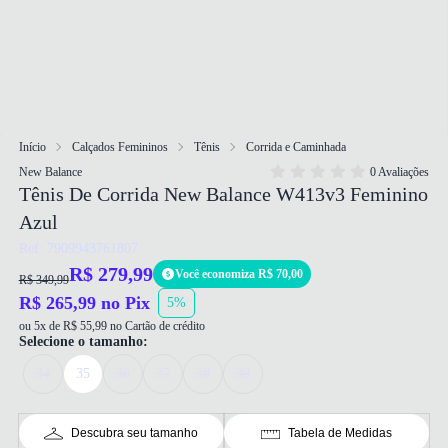
Início
Calçados Femininos
Tênis
Corrida e Caminhada
New Balance
0 Avaliações
Tênis De Corrida New Balance W413v3 Feminino
Azul
Ref: 7909943761807
R$ 279,99
Você economiza R$ 70,00
R$ 349,99
R$ 265,99 no Pix
5%
ou 5x de R$ 55,99 no Cartão de crédito
Selecione o tamanho:
34
35
36
37
38
39
Descubra seu tamanho
Tabela de Medidas