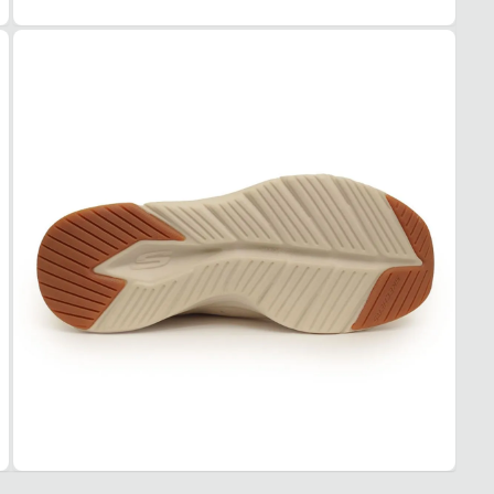
Respi
ACO
Médi
USO
TIPO
Corri
Esse t
1. Es
2. Faç
3. Tro
A troc
produt