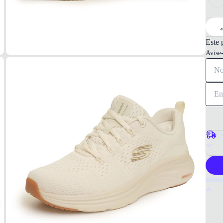
Este 
Avise
Co
P
Infor
Por q
O têni