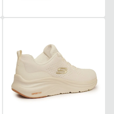
Com ma
Skeche
Tudo 
Femin
MAT
Sintét
COR
Off W
PAL
EVA
FEC
Cadar
SOL
MAT
Borra
ADE
Alta
AMO
Vapo
FOR
MAT
Têxtil
TEC