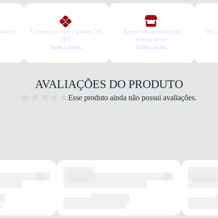
todo o
Compre no PIX e ganhe 5%
Retire seu pedido em
10x s
OFF.
nossas lojas.
Saiba mais.
Saiba mais.
AVALIAÇÕES DO PRODUTO
Esse produto ainda não possui avaliações.
Corri
Quais 
Amort
Cabed
Solad
Confor
Garan
Este p
um pe