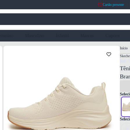
Cartão presente
eminino
Masculino
Infantil
Marcas
Cupons
Início
Skeche
Ref: 
Tên
Bra
Seleci
Selec
34