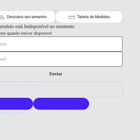
Descubra seu tamanho
Tabela de Medidas
produto está Indisponível no momento
-me quando estiver disponivel
Enviar
nfira o prazo de entrega
roduto original
Acompanha nota fiscal
mações gerais
ue comprar um tênis Skechers?
s Skechers oferece conforto e alta performance para suas corridas.