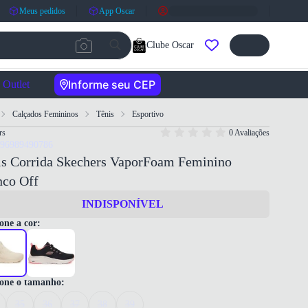
Meus pedidos
App Oscar
Clube Oscar
Informe seu CEP
Outlet
Calçados Femininos
Tênis
Esportivo
rs
0 Avaliações
196989490786
is Corrida Skechers VaporFoam Feminino
nco Off
INDISPONÍVEL
one a cor:
ione o tamanho:
35
36
37
38
39