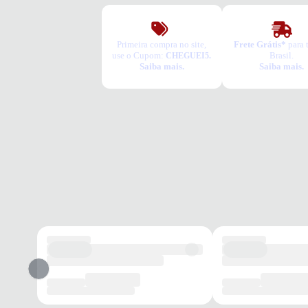
Primeira compra no site,
Frete Grátis*
para 
use o Cupom:
Brasil.
CHEGUEI5.
Saiba mais.
Saiba mais.