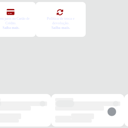
Política de troca e
em juros no Cartão de
devolução.
Crédito.
Saiba mais.
Saiba mais.
da
Treino
Dia a dia
Conforto
Leve
Estabilidade
os benefícios de escolher esse modelo?
ecimento avançado VaporFoam para maior absorção de impacto.
al em mesh respirável que mantém os pés ventilados.
o em borracha oferece ótima aderência e segurança.
to e segurança para seus passos em qualquer corrida.
tia
roduto possui uma garantia contra defeitos de fabricação válida por
ríodo de 90 dias.