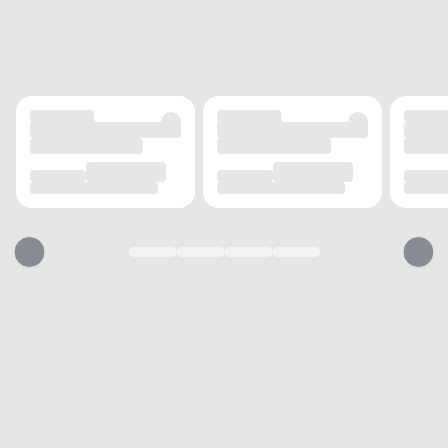
FECHAMENTO
Cadarço
SOLADO
MATERIAL
Borracha
ADERÊNCIA
Alta
AMORTECIMENTO
Com amortecimento
FORRO
MATERIAL
Tecido
RESPIRABILIDADE
Alta
ACOLCHOAMENTO
Leve
USO
TIPO
Casual