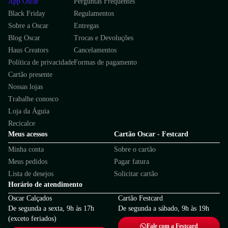
App Oscar
Perguntas Frequentes
Black Friday
Regulamentos
Sobre a Oscar
Entregas
Blog Oscar
Trocas e Devoluções
Haus Creators
Cancelamentos
Política de privacidade
Formas de pagamento
Cartão presente
Nossas lojas
Trabalhe conosco
Loja da Águia
Recicalce
Meus acessos
Cartão Oscar - Festcard
Minha conta
Sobre o cartão
Meus pedidos
Pagar fatura
Lista de desejos
Solicitar cartão
Horário de atendimento
Oscar Calçados
Cartão Festcard
De segunda a sexta, 9h às 17h
De segunda a sábado, 9h às 19h
(exceto feriados)
Fale com a Festcard