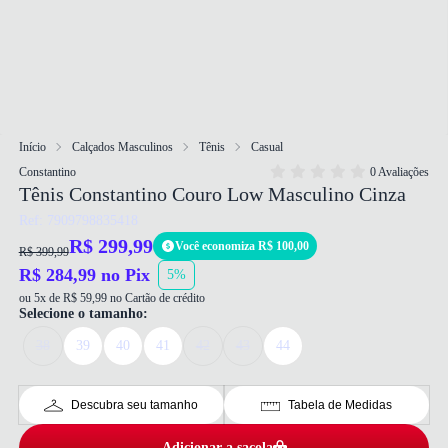
Início
Calçados Masculinos
Tênis
Casual
Constantino
0 Avaliações
Tênis Constantino Couro Low Masculino Cinza
Ref: 7909798835418
R$ 299,99
Você economiza R$ 100,00
R$ 399,99
R$ 284,99 no Pix
5%
ou 5x de R$ 59,99 no Cartão de crédito
Selecione o tamanho:
38
39
40
41
42
43
44
Descubra seu tamanho
Tabela de Medidas
Adicionar a sacola