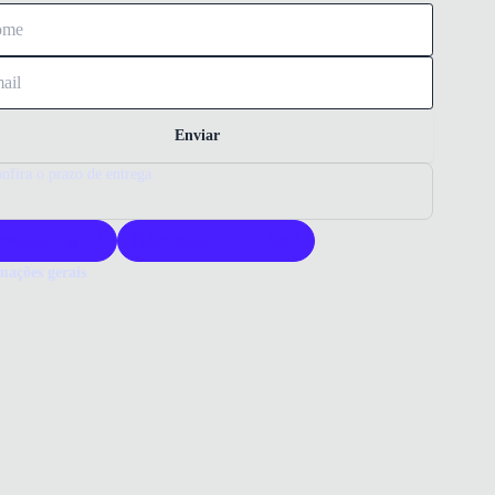
Enviar
nfira o prazo de entrega
roduto original
Acompanha nota fiscal
mações gerais
ue comprar um tênis Via Marte?
arte oferece tênis com design moderno e conforto excepcional. Seus
ais garantem durabilidade e estilo para o dia a dia. Escolha Via
para um calçado versátil e confiável.
o que você precisa saber sobre Tênis Casual Via Marte Feminino
o
ERIAL
tico/Camurça