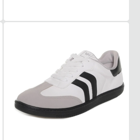
COR
Branc
PAL
Espu
FEC
Cadar
SOL
MAT
Borra
ADE
Alta
AMO
Médi
FOR
MAT
Tecid
RESP
Alta
ACO
Leve
USO
TIPO