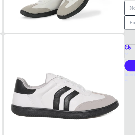
Co
P
Infor
Por q
Via M
materi
Marte 
Tudo 
Branc
MAT
Sinté