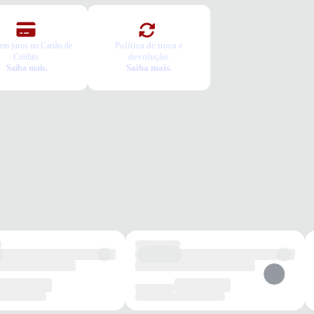
Política de troca e
em juros no Cartão de
devolução.
Crédito.
Saiba mais.
Saiba mais.
dia
Passeios
Trabalho casual
Conforto
Estilo
Versátil
os benefícios de escolher esse modelo?
al resistente que garante durabilidade para uso diário.
lha de espuma que proporciona amortecimento suave aos pés.
 versátil que combina com diferentes estilos e ocasiões.
he com conforto e segurança em todos os momentos.
tia
roduto possui uma garantia contra defeitos de fabricação válida por
ríodo de 90 dias.