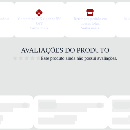
todo o
Compre no PIX e ganhe 5%
Retire seu pedido em
10x s
OFF.
nossas lojas.
Saiba mais.
Saiba mais.
Dia a 
Quais 
Materi
AVALIAÇÕES DO PRODUTO
Palmi
Design
Esse produto ainda não possui avaliações.
Camin
Garan
Este p
um pe