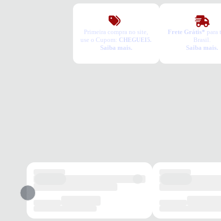
Primeira compra no site,
Frete Grátis*
para 
use o Cupom:
Brasil.
CHEGUEI5.
Saiba mais.
Saiba mais.