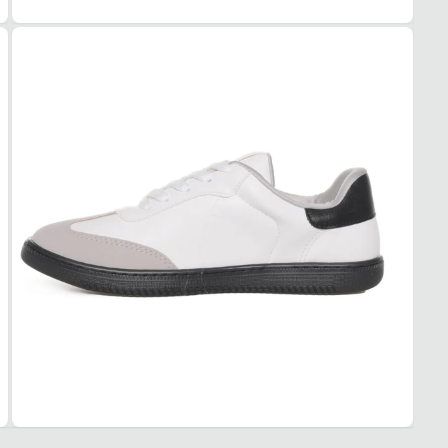
Casua
Esse t
1. Es
2. Faç
3. Tro
A troc
produt