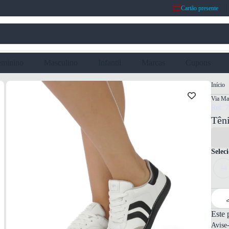
Cartão presente
eminino
Masculino
Infantil
Marcas
Cupons
Início
Via Ma
Ref: 
Tên
Selec
34
Este 
Avise