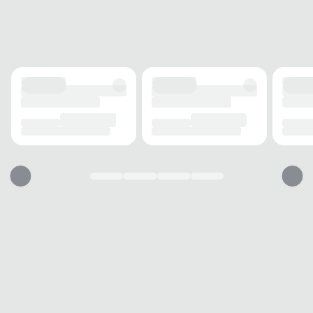
FECHAMENTO
Elástico
SOLADO
MATERIAL
EVA
ADERÊNCIA
Antiderrapante
AMORTECIMENTO
Levitech
FORRO
MATERIAL
Tecido
ACOLCHOAMENTO
Espumado
USO
TIPO
Casual
Esse tênis vai servir?
1. Escolha seu número