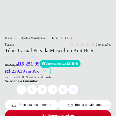
Início
Calçados Masculinos
Tênis
Casual
Pegada
0 Avaliações
Tênis Casual Pegada Masculino Knit Bege
Ref: 7909940568584
R$ 251,99
Você economiza R$ 28,00
R$ 279,99
R$ 239,39 no Pix
5%
ou 5x de R$ 50,39 no Cartão de crédito
Selecione o tamanho:
37
38
39
40
41
42
43
44
Descubra seu tamanho
Tabela de Medidas
Adicionar a sacola