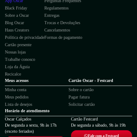
App Oscar
Perguntas Frequentes
Black Friday
Regulamentos
Sobre a Oscar
Entregas
Blog Oscar
Trocas e Devoluções
Haus Creators
Cancelamentos
Política de privacidade
Formas de pagamento
Cartão presente
Nossas lojas
Trabalhe conosco
Loja da Águia
Recicalce
Meus acessos
Cartão Oscar - Festcard
Minha conta
Sobre o cartão
Meus pedidos
Pagar fatura
Lista de desejos
Solicitar cartão
Horário de atendimento
Oscar Calçados
Cartão Festcard
De segunda a sexta, 9h às 17h
De segunda a sábado, 9h às 19h
(exceto feriados)
Fale com a Festcard