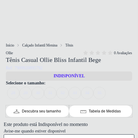
Início
Calçado Infantil Menina
Tênis
Ollie
0 Avaliações
Tênis Casual Ollie Bliss Infantil Bege
Ref: 7909920895792
INDISPONÍVEL
Selecione o tamanho:
28
29
30
31
32
33
34
35
Descubra seu tamanho
Tabela de Medidas
Este produto está Indisponível no momento
Avise-me quando estiver disponivel