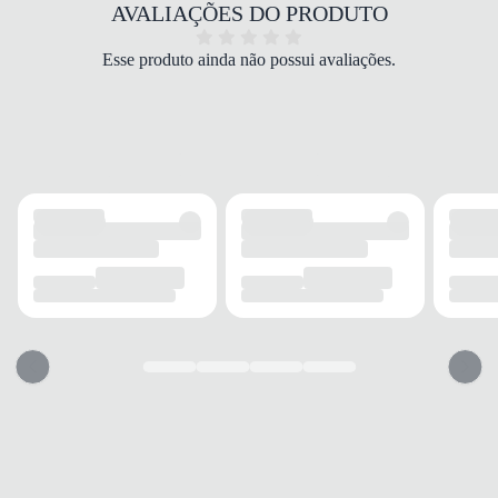
COR
AVALIAÇÕES DO PRODUTO
Bege
PALMILHA
Esse produto ainda não possui avaliações.
EVA
FECHAMENTO
Cadarço
SOLADO
MATERIAL
Borracha
ADERÊNCIA
Alta
AMORTECIMENTO
EVA
FORRO
MATERIAL
Têxtil
RESPIRABILIDADE
Alta
ACOLCHOAMENTO