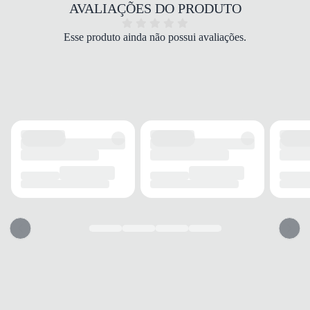
Preto
AVALIAÇÕES DO PRODUTO
PALMILHA
Com espuma
Esse produto ainda não possui avaliações.
FECHAMENTO
Cadarços
SOLADO
MATERIAL
EVA
ADERÊNCIA
Boa
AMORTECIMENTO
Alto
FORRO
MATERIAL
Tecido
TECNOLOGIA
Respirável
ACOLCHOAMENTO
Leve