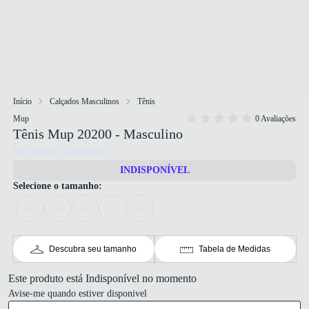
Início
Calçados Masculinos
Tênis
Mup
0 Avaliações
Tênis Mup 20200 - Masculino
Ref: 51905_Grupooscar
INDISPONÍVEL
Selecione o tamanho:
39
40
41
42
43
Descubra seu tamanho
Tabela de Medidas
Este produto está Indisponível no momento
Avise-me quando estiver disponivel